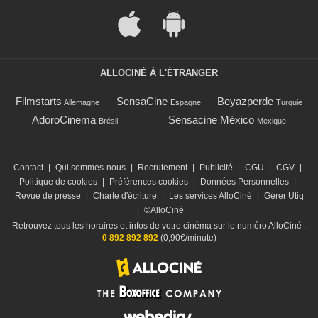
ALLOCINÉ À L'ÉTRANGER
Filmstarts
SensaCine
Beyazperde
Allemagne
Espagne
Turquie
AdoroCinema
Sensacine México
Brésil
Mexique
Contact
|
Qui sommes-nous
|
Recrutement
|
Publicité
|
CGU
|
CGV
|
Politique de cookies
|
Préférences cookies
|
Données Personnelles
|
Revue de presse
|
Charte d'écriture
|
Les services AlloCiné
|
Gérer Utiq
|
©AlloCiné
Retrouvez tous les horaires et infos de votre cinéma sur le numéro AlloCiné :
0 892 892 892
(0,90€/minute)