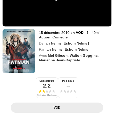
15 décembre 2010
en VOD
|
1h 40min
|
Action
,
Comédie
De
Ian Nelms
,
Eshom Nelms
|
Par
Ian Nelms
,
Eshom Nelms
Avec
Mel Gibson
,
Walton Goggins
,
Marianne Jean-Baptiste
Spectateurs
Mes amis
2,2
--
514 notes, 48 critiques
VOD