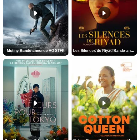
Mutiny Bande-annonce VO STFR
Les Silences de Riyad Bande-annonce VO STFR