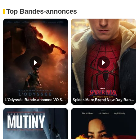
Top Bandes-annonces
L'Odyssée Bande-annonce VO STFR
Spider-Man: Brand New Day Bande-annonce VO STFR