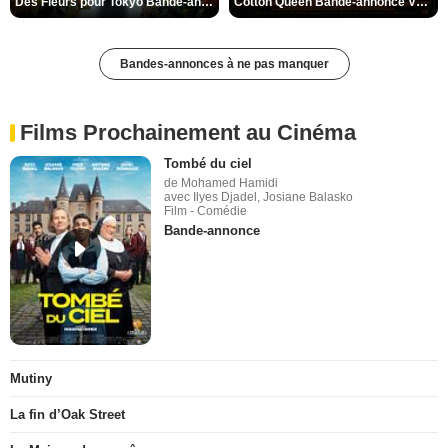
Des Fleurs pour Tokyo Bande-annonce VO STFR
Cotton Queen Bande-annonce VO STFR
Bandes-annonces à ne pas manquer
Films Prochainement au Cinéma
Tombé du ciel
de Mohamed Hamidi
avec Ilyes Djadel, Josiane Balasko
Film - Comédie
Bande-annonce
Mutiny
La fin d’Oak Street