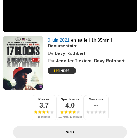
9 juin 2021
en salle
|
1h 35min
|
Documentaire
De
Davy Rothbart
|
Par
Jennifer Tiexiera
,
Davy Rothbart
Presse
Spectateurs
Mes amis
3,7
4,0
--
15 critiques
107 notes, 10 critiques
VOD