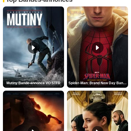
Mutiny Bande-annonce VO STFR
Spider-Man: Brand New Day Bande-annonce VO STFR