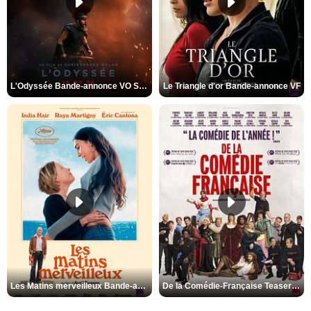
L'Odyssée Bande-annonce VO STFR
Le Triangle d'or Bande-annonce VF
Les Matins merveilleux Bande-annonce VF
De la Comédie-Française Teaser VF