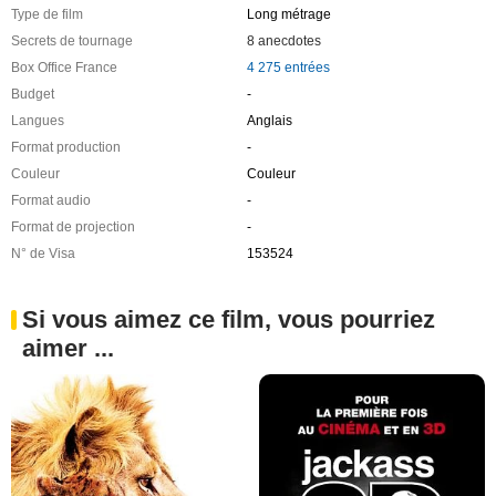
Type de film
Long métrage
Secrets de tournage
8 anecdotes
Box Office France
4 275 entrées
Budget
-
Langues
Anglais
Format production
-
Couleur
Couleur
Format audio
-
Format de projection
-
N° de Visa
153524
Si vous aimez ce film, vous pourriez
aimer ...