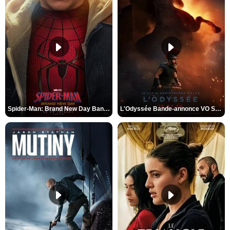
Spider-Man: Brand New Day Bande-annonce VO STFR
L'Odyssée Bande-annonce VO STFR