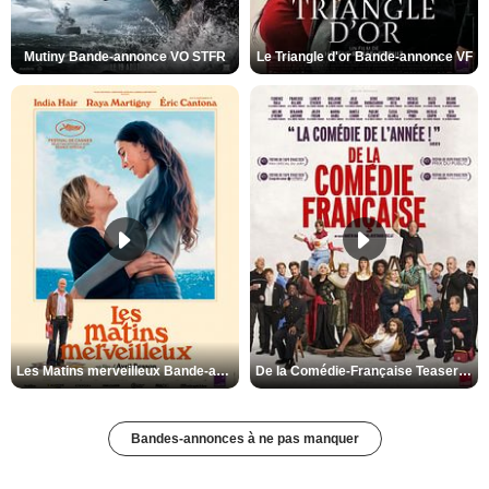
Mutiny Bande-annonce VO STFR
Le Triangle d'or Bande-annonce VF
Les Matins merveilleux Bande-annonce VF
De la Comédie-Française Teaser VF
Bandes-annonces à ne pas manquer