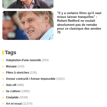
"Il y a certains films qu'il vaut
mieux laisser tranquilles" :
Robert Redford ne voulait
absolument pas de remake
pour ce classique des années
70
Tags
Adaptation d'une nouvelle
(293)
Masque
(143)
Films à sketches
(226)
Amour contrarié / Amour impossible
(1002)
Voix-off
(486)
Se cultiver
(1965)
Cinéphile
(5528)
Art et essai
(11374)