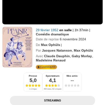
29 février 1952
en salle
|
1h 37min
|
Comédie dramatique
Date de reprise
6 novembre 2024
De
Max Ophüls
|
Par
Jacques Natanson
,
Max Ophüls
Avec
Claude Dauphin
,
Gaby Morlay
,
Madeleine Renaud
Presse
Spectateurs
Mes amis
5,0
4,1
--
1 critique
464 notes, 62 critiques
STREAMING