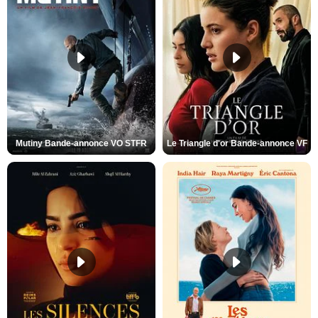
Mutiny Bande-annonce VO STFR
Le Triangle d'or Bande-annonce VF