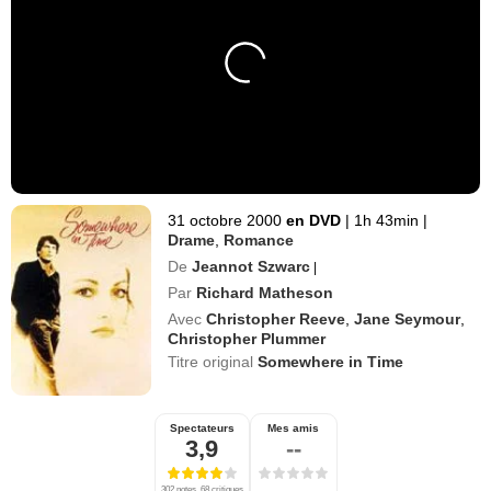
31 octobre 2000
en DVD
|
1h 43min
|
Drame
,
Romance
De
Jeannot Szwarc
|
Par
Richard Matheson
Avec
Christopher Reeve
,
Jane Seymour
,
Christopher Plummer
Titre original
Somewhere in Time
Spectateurs
Mes amis
3,9
--
302 notes, 68 critiques