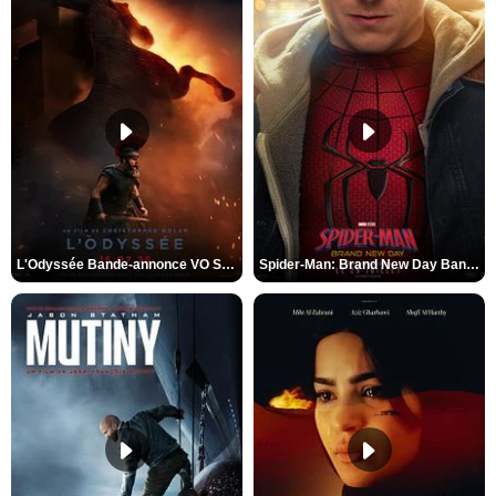
L'Odyssée Bande-annonce VO STFR
Spider-Man: Brand New Day Bande-annonce VO STFR