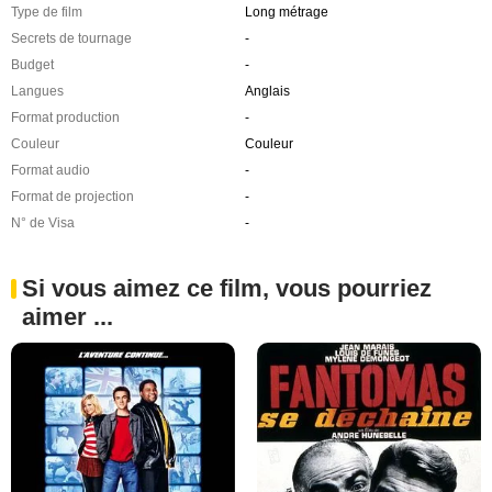
Type de film
Long métrage
Secrets de tournage
-
Budget
-
Langues
Anglais
Format production
-
Couleur
Couleur
Format audio
-
Format de projection
-
N° de Visa
-
Si vous aimez ce film, vous pourriez
aimer ...