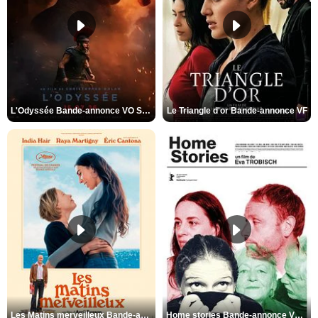
L'Odyssée Bande-annonce VO STFR
Le Triangle d'or Bande-annonce VF
Les Matins merveilleux Bande-annonce VF
Home stories Bande-annonce VO STFR