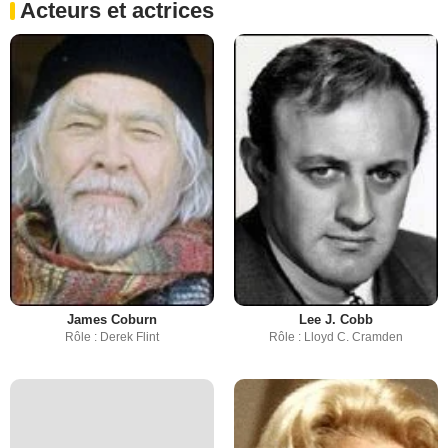
Acteurs et actrices
James Coburn
Lee J. Cobb
Rôle : Derek Flint
Rôle : Lloyd C. Cramden