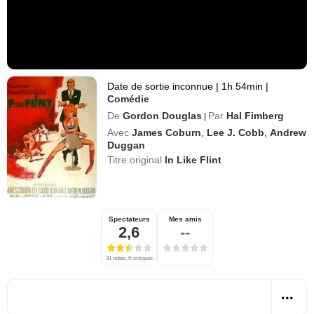
Date de sortie inconnue
|
1h 54min
|
Comédie
De
Gordon Douglas
Par
Hal Fimberg
|
Avec
James Coburn
,
Lee J. Cobb
,
Andrew
Duggan
Titre original
In Like Flint
Spectateurs
Mes amis
2,6
--
31 notes, 6 critiques