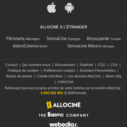
ALLOCINÉ À L'ÉTRANGER
Filmstarts
SensaCine
Beyazperde
Allemagne
Espagne
Turquie
AdoroCinema
Sensacine México
Brésil
Mexique
Contact
|
Qui sommes-nous
|
Recrutement
|
Publicité
|
CGU
|
CGV
|
Politique de cookies
|
Préférences cookies
|
Données Personnelles
|
Revue de presse
|
Charte d'écriture
|
Les services AlloCiné
|
Gérer Utiq
|
©AlloCiné
Retrouvez tous les horaires et infos de votre cinéma sur le numéro AlloCiné :
0 892 892 892
(0,90€/minute)