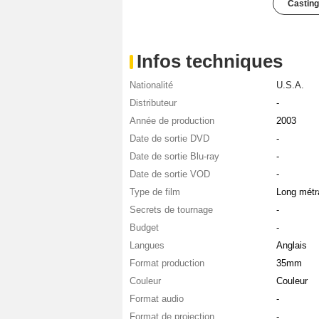
Casting
Infos techniques
Nationalité
U.S.A.
Distributeur
-
Année de production
2003
Date de sortie DVD
-
Date de sortie Blu-ray
-
Date de sortie VOD
-
Type de film
Long métr
Secrets de tournage
-
Budget
-
Langues
Anglais
Format production
35mm
Couleur
Couleur
Format audio
-
Format de projection
-