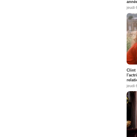
année
jeudi 
Clint
l'act
relat
jeudi 