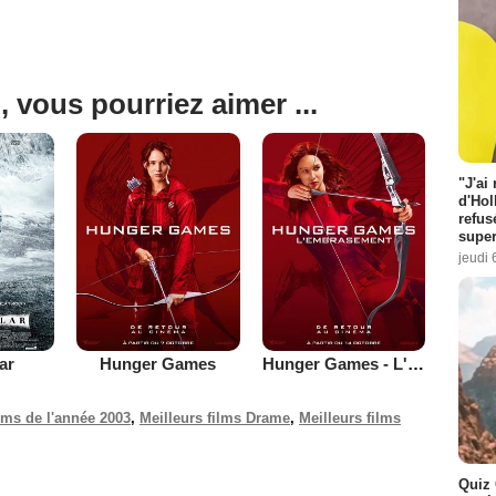
, vous pourriez aimer ...
"J'ai
d'Hol
refus
super
jeudi 
lar
Hunger Games
Hunger Games - L'embrasement
ilms de l'année 2003
,
Meilleurs films Drame
,
Meilleurs films
Quiz 