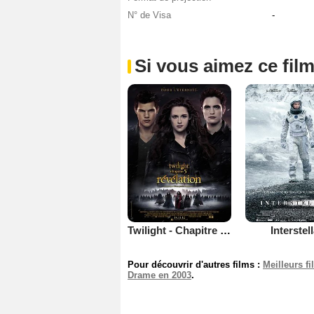
N° de Visa
-
Si vous aimez ce film
Twilight - Chapitre 5 : Révélation 2e partie
Interstel
Pour découvrir d'autres films :
Meilleurs f
Drame en 2003
.