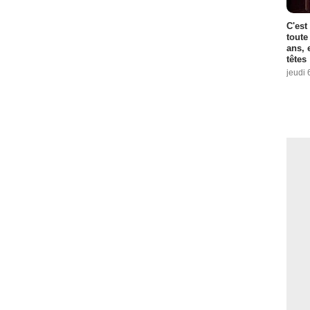
C'est
toute
ans, 
têtes
jeudi 