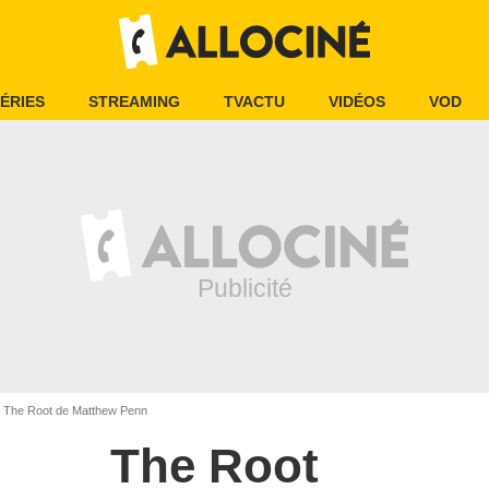
ÉRIES
STREAMING
TVACTU
VIDÉOS
VOD
The Root de Matthew Penn
The Root