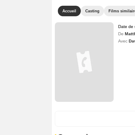
Accueil
Casting
Films similair
Date de 
De
Matt
Avec
Dav