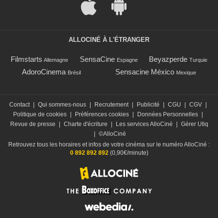
ALLOCINÉ À L'ÉTRANGER
Filmstarts
SensaCine
Beyazperde
Allemagne
Espagne
Turquie
AdoroCinema
Sensacine México
Brésil
Mexique
Contact
|
Qui sommes-nous
|
Recrutement
|
Publicité
|
CGU
|
CGV
|
Politique de cookies
|
Préférences cookies
|
Données Personnelles
|
Revue de presse
|
Charte d'écriture
|
Les services AlloCiné
|
Gérer Utiq
|
©AlloCiné
Retrouvez tous les horaires et infos de votre cinéma sur le numéro AlloCiné :
0 892 892 892
(0,90€/minute)