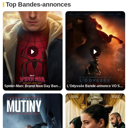
Top Bandes-annonces
Spider-Man: Brand New Day Bande-annonce VO STFR
L'Odyssée Bande-annonce VO STFR