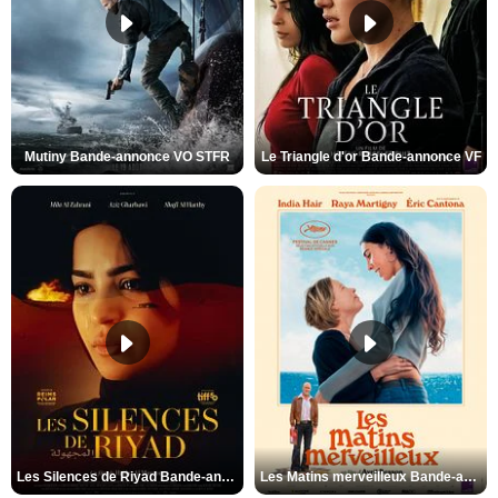
Mutiny Bande-annonce VO STFR
Le Triangle d'or Bande-annonce VF
Les Silences de Riyad Bande-annonce VO STFR
Les Matins merveilleux Bande-annonce VF