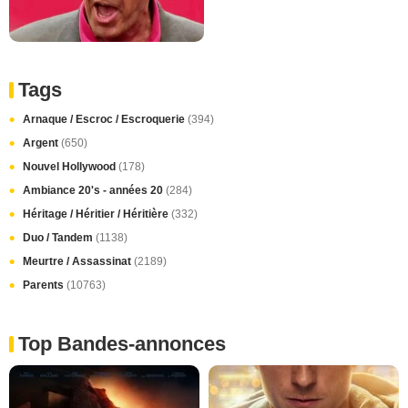
Tags
Arnaque / Escroc / Escroquerie
(394)
Argent
(650)
Nouvel Hollywood
(178)
Ambiance 20's - années 20
(284)
Héritage / Héritier / Héritière
(332)
Duo / Tandem
(1138)
Meurtre / Assassinat
(2189)
Parents
(10763)
Top Bandes-annonces