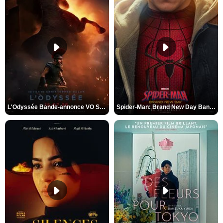
L'Odyssée Bande-annonce VO STFR
Spider-Man: Brand New Day Bande-annonce VO STFR