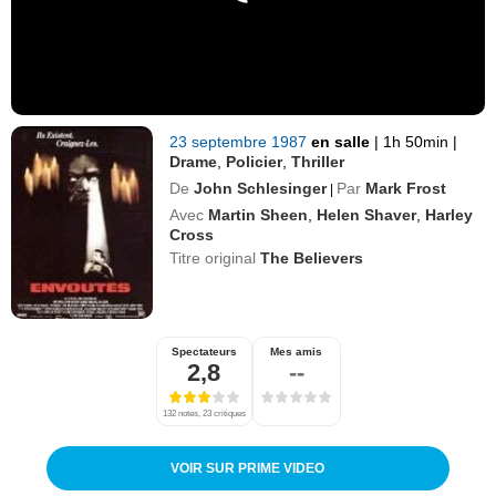
23 septembre 1987
en salle
|
1h 50min
|
Drame
,
Policier
,
Thriller
De
John Schlesinger
Par
Mark Frost
|
Avec
Martin Sheen
,
Helen Shaver
,
Harley
Cross
Titre original
The Believers
Spectateurs
Mes amis
2,8
--
132 notes, 23 critiques
VOIR SUR PRIME VIDEO