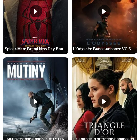
Spider-Man: Brand New Day Bande-annonce VO STFR
L'Odyssée Bande-annonce VO STFR
Mutiny Bande-annonce VO STFR
Le Triangle d'or Bande-annonce VF