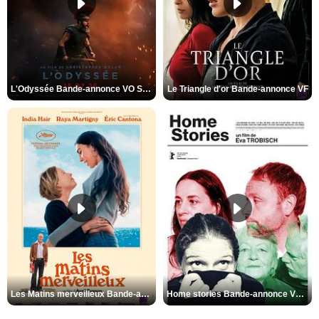
L'Odyssée Bande-annonce VO STFR
Le Triangle d'or Bande-annonce VF
Les Matins merveilleux Bande-annonce VF
Home stories Bande-annonce VO STFR