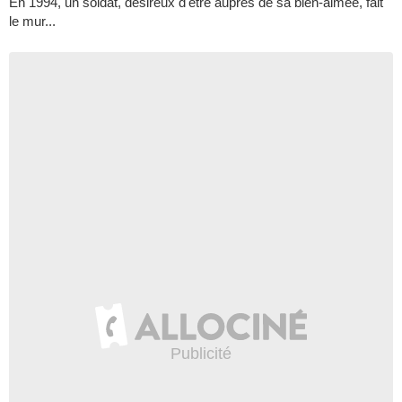
En 1994, un soldat, désireux d'être auprès de sa bien-aimée, fait
le mur...