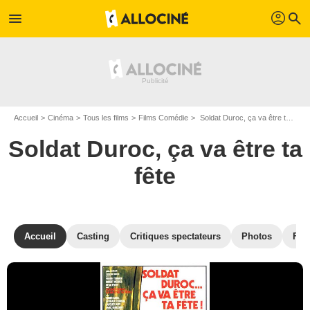
profil
menu
search
Accueil
Cinéma
Tous les films
Films Comédie
Soldat Duroc, ça va être ta fête de Michel Gérard
Soldat Duroc, ça va être ta
fête
Accueil
Casting
Critiques spectateurs
Photos
Film