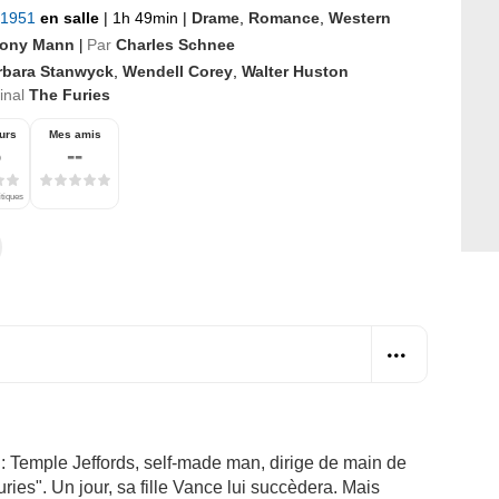
 1951
en salle
|
1h 49min
|
Drame
,
Romance
,
Western
ony Mann
Par
Charles Schnee
|
rbara Stanwyck
,
Wendell Corey
,
Walter Huston
ginal
The Furies
urs
Mes amis
6
--
itiques
: Temple Jeffords, self-made man, dirige de main de
es". Un jour, sa fille Vance lui succèdera. Mais