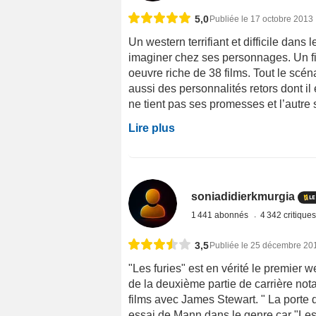
5,0
Publiée le 17 octobre 2013
Un western terrifiant et difficile dans
imaginer chez ses personnages. Un fi
oeuvre riche de 38 films. Tout le scé
aussi des personnalités retors dont il
ne tient pas ses promesses et l’autre s
Lire plus
soniadidierkmurgia
1 441 abonnés
4 342 critique
3,5
Publiée le 25 décembre 20
"Les furies" est en vérité le premier 
de la deuxième partie de carrière no
films avec James Stewart. " La porte
essai de Mann dans le genre car "Les 