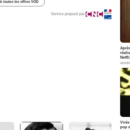
ir toutes les offres VOD
Service proposé par
Après
réali
Netfl
vendr
Virée
pop d