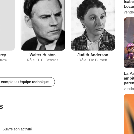
Isabe
Loca
vendr
rey
Walter Huston
Judith Anderson
arrow
Rôle : T. C. Jeffords
Rôle : Flo Burnett
La Pa
ambit
 complet et équipe technique
paren
vendr
s
Suivre son activité