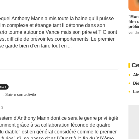
"Mon 
 lequel Anthony Mann a mis toute la haine qu’il puisse
film 
lm complexe et étrange tant il détonne dans son
préfè
nario tourne autour de Vance mais son père et T C sont
vendr
 est difficile de prévoir les comportements. Le premier
e garde bien d’en faire tout en ...
Ce
Al
Di
La
s
Suivre son activité
13
western d'Anthony Mann dont ce sera le genre privilégié
tamment grâce à sa collaboration féconde de quatre
 du diable" est en général considéré comme le premier
furies" s'il se passe dans l'Ouest à la fin du XIXème