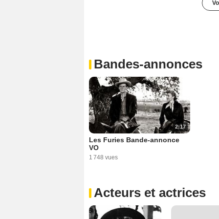
Vo
Bandes-annonces
2:17
Les Furies Bande-annonce
VO
1 748 vues
Acteurs et actrices