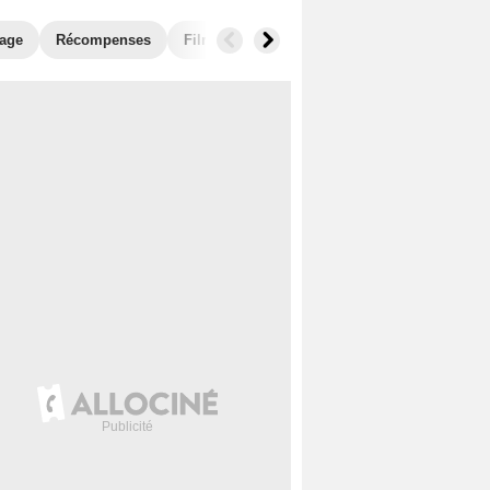
nage
Récompenses
Films similaires