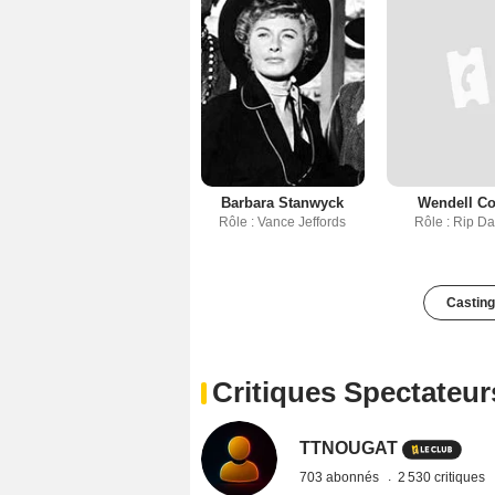
Barbara Stanwyck
Wendell Co
Rôle : Vance Jeffords
Rôle : Rip D
Casting
Critiques Spectateur
TTNOUGAT
703 abonnés
2 530 critiques