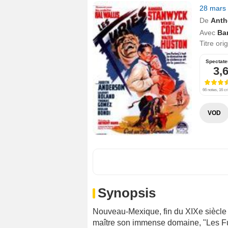
28 mars
De
Anth
Avec
Ba
Titre ori
Spectate
3,
66 notes, 16 cr
VOD
Synopsis
Nouveau-Mexique, fin du XIXe siècle 
maître son immense domaine, "Les Furi