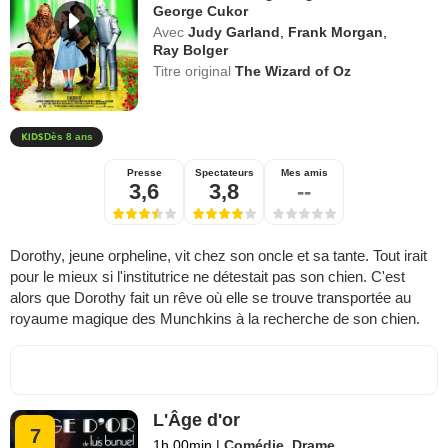
George Cukor
Avec
Judy Garland
,
Frank Morgan
,
Ray Bolger
Titre original
The Wizard of Oz
Dès 8 ans
Presse
Spectateurs
Mes amis
3,6
3,8
--
Dorothy, jeune orpheline, vit chez son oncle et sa tante. Tout irait
pour le mieux si l'institutrice ne détestait pas son chien. C'est
alors que Dorothy fait un rêve où elle se trouve transportée au
royaume magique des Munchkins à la recherche de son chien.
L'Âge d'or
7
1h 00min
|
Comédie
,
Drame
,