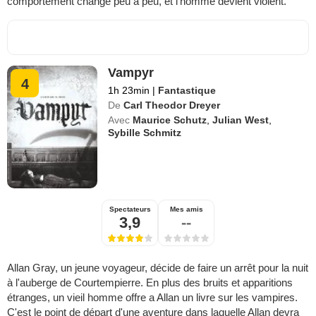
comportement change peu à peu, et l'homme devient violent.
Vampyr
4
1h 23min
|
Fantastique
De
Carl Theodor Dreyer
Avec
Maurice Schutz
,
Julian West
,
Sybille Schmitz
Spectateurs
Mes amis
3,9
--
Allan Gray, un jeune voyageur, décide de faire un arrêt pour la nuit
à l'auberge de Courtempierre. En plus des bruits et apparitions
étranges, un vieil homme offre a Allan un livre sur les vampires.
C'est le point de départ d'une aventure dans laquelle Allan devra