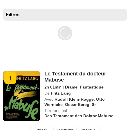
Meilleurs documentaires selon la presse
Filtres
Le Testament du docteur
1
Mabuse
2h 01min
|
Drame
,
Fantastique
De
Fritz Lang
Avec
Rudolf Klein-Rogge
,
Otto
Wernicke
,
Oscar Beregi Sr.
Titre original
Das Testament des Doktor Mabuse
Presse
Spectateurs
Mes amis