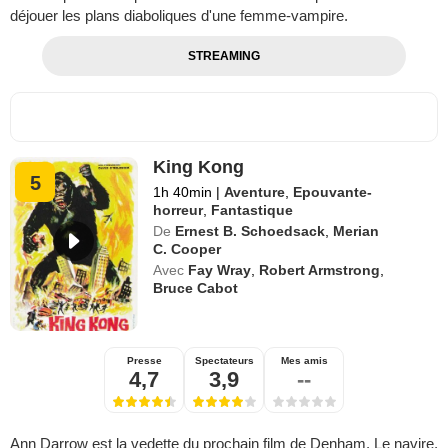
déjouer les plans diaboliques d'une femme-vampire.
STREAMING
King Kong
5
1h 40min
|
Aventure
,
Epouvante-
horreur
,
Fantastique
De
Ernest B. Schoedsack
,
Merian
C. Cooper
Avec
Fay Wray
,
Robert Armstrong
,
Bruce Cabot
Presse
Spectateurs
Mes amis
4,7
3,9
--
Ann Darrow est la vedette du prochain film de Denham. Le navire,