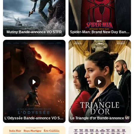
Mutiny Bande-annonce VO STFR
Spider-Man: Brand New Day Bande-annonce VO STFR
L'Odyssée Bande-annonce VO STFR
Le Triangle d'or Bande-annonce VF