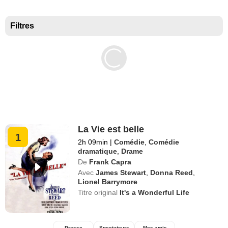
Meilleurs documentaires selon la presse
Filtres
La Vie est belle
1
2h 09min
|
Comédie
,
Comédie
dramatique
,
Drame
De
Frank Capra
Avec
James Stewart
,
Donna Reed
,
Lionel Barrymore
Titre original
It's a Wonderful Life
Presse
Spectateurs
Mes amis