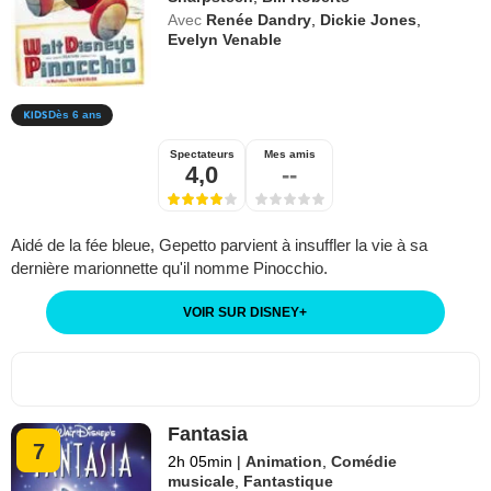
Avec
Renée Dandry
,
Dickie Jones
,
Evelyn Venable
Dès 6 ans
Spectateurs
Mes amis
4,0
--
Aidé de la fée bleue, Gepetto parvient à insuffler la vie à sa
dernière marionnette qu'il nomme Pinocchio.
VOIR SUR DISNEY
+
Fantasia
7
2h 05min
|
Animation
,
Comédie
musicale
,
Fantastique