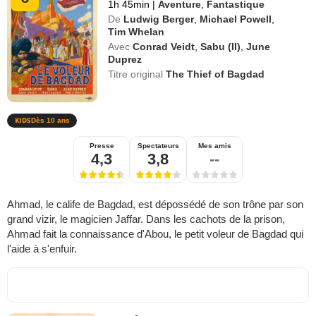
1h 45min
|
Aventure
,
Fantastique
De
Ludwig Berger
,
Michael Powell
,
Tim Whelan
Avec
Conrad Veidt
,
Sabu (II)
,
June
Duprez
Titre original
The Thief of Bagdad
Dès 10 ans
Presse
Spectateurs
Mes amis
4,3
3,8
--
Ahmad, le calife de Bagdad, est dépossédé de son trône par son
grand vizir, le magicien Jaffar. Dans les cachots de la prison,
Ahmad fait la connaissance d'Abou, le petit voleur de Bagdad qui
l'aide à s'enfuir.