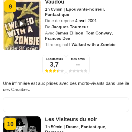
Vaudou
9
1h 09min
|
Epouvante-horreur
,
Fantastique
Date de reprise
4 avril 2001
De
Jacques Tourneur
Avec
James Ellison
,
Tom Conway
,
Frances Dee
Titre original
I Walked with a Zombie
Spectateurs
Mes amis
3,7
--
Une infirmière est aux prises avec des morts-vivants dans une île
des Caraïbes.
Les Visiteurs du soir
10
1h 50min
|
Drame
,
Fantastique
,
Romance