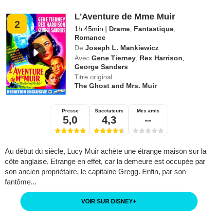
L'Aventure de Mme Muir
2
1h 45min
|
Drame
,
Fantastique
,
Romance
De
Joseph L. Mankiewicz
Avec
Gene Tierney
,
Rex Harrison
,
George Sanders
Titre original
The Ghost and Mrs. Muir
Presse
Spectateurs
Mes amis
5,0
4,3
--
Au début du siècle, Lucy Muir achète une étrange maison sur la
côte anglaise. Etrange en effet, car la demeure est occupée par
son ancien propriétaire, le capitaine Gregg. Enfin, par son
fantôme...
VOIR SUR DISNEY
+