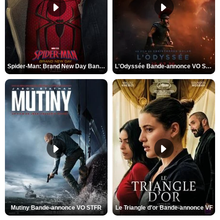
Spider-Man: Brand New Day Bande-annonce VO STFR
L'Odyssée Bande-annonce VO STFR
Mutiny Bande-annonce VO STFR
Le Triangle d'or Bande-annonce VF