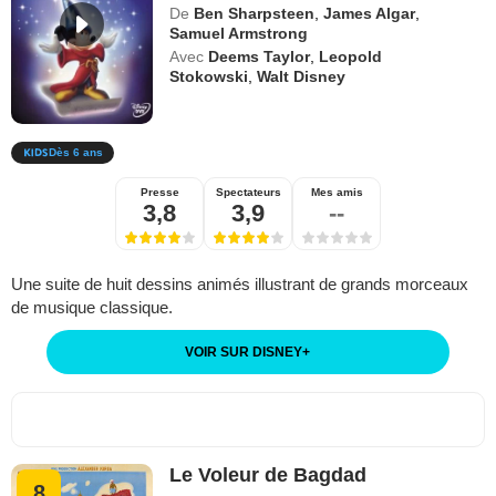
De
Ben Sharpsteen
,
James Algar
,
Samuel Armstrong
Avec
Deems Taylor
,
Leopold
Stokowski
,
Walt Disney
Dès 6 ans
Presse
Spectateurs
Mes amis
3,8
3,9
--
Une suite de huit dessins animés illustrant de grands morceaux
de musique classique.
VOIR SUR DISNEY
+
Le Voleur de Bagdad
8