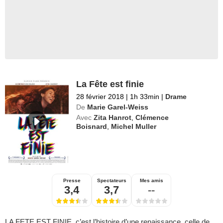
La Fête est finie
28 février 2018
|
1h 33min
|
Drame
De
Marie Garel-Weiss
Avec
Zita Hanrot
,
Clémence
Boisnard
,
Michel Muller
Presse
Spectateurs
Mes amis
3,4
3,7
--
LA FETE EST FINIE, c’est l’histoire d’une renaissance, celle de