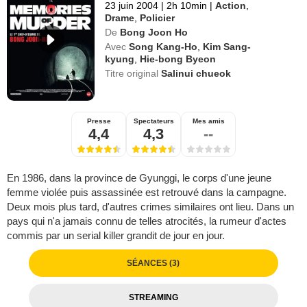
23 juin 2004
|
2h 10min
|
Action
,
Drame
,
Policier
De
Bong Joon Ho
Avec
Song Kang-Ho
,
Kim Sang-
kyung
,
Hie-bong Byeon
Titre original
Salinui chueok
Presse
Spectateurs
Mes amis
4,4
4,3
--
En 1986, dans la province de Gyunggi, le corps d'une jeune
femme violée puis assassinée est retrouvé dans la campagne.
Deux mois plus tard, d'autres crimes similaires ont lieu. Dans un
pays qui n'a jamais connu de telles atrocités, la rumeur d'actes
commis par un serial killer grandit de jour en jour.
SÉANCES (3)
STREAMING