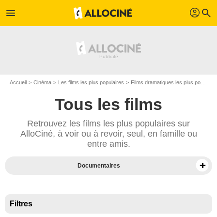
profil
menu
search
Accueil
Cinéma
Les films les plus populaires
Films dramatiques les plus populaires
Tous les films
Retrouvez les films les plus populaires sur
AlloCiné, à voir ou à revoir, seul, en famille ou
entre amis.
Documentaires
Films sur Prime Video
Films en VOD
Filtres