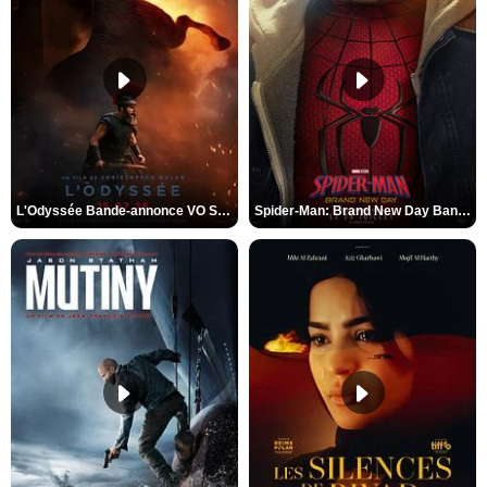
L'Odyssée Bande-annonce VO STFR
Spider-Man: Brand New Day Bande-annonce VO STFR