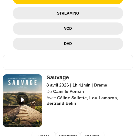
STREAMING
VOD
DVD
Sauvage
8 avril 2026
|
1h 41min
|
Drame
De
Camille Ponsin
Avec
Céline Sallette
,
Lou Lampros
,
Bertrand Belin
Presse
Spectateurs
Mes amis