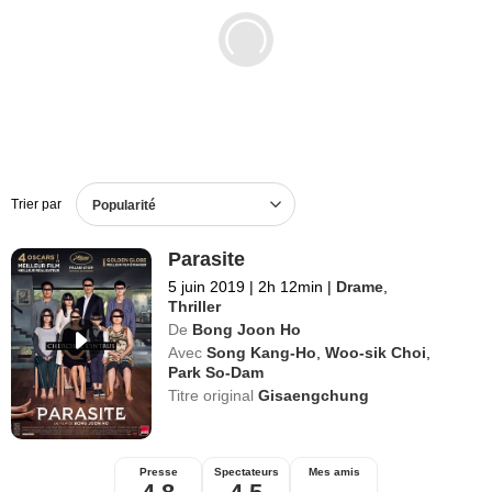
Films en DVD
BO de films
Trier par
Popularité
Parasite
5 juin 2019
|
2h 12min
|
Drame
,
Thriller
De
Bong Joon Ho
Avec
Song Kang-Ho
,
Woo-sik Choi
,
Park So-Dam
Titre original
Gisaengchung
Presse
Spectateurs
Mes amis