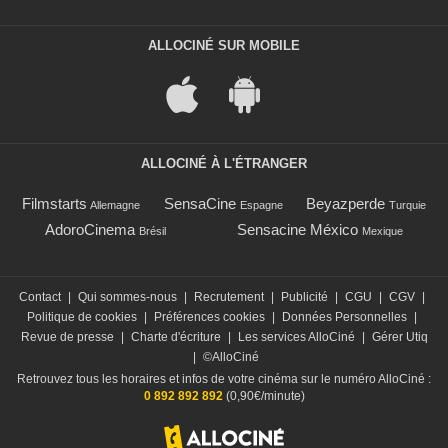
ALLOCINÉ SUR MOBILE
ALLOCINÉ À L'ÉTRANGER
Filmstarts
SensaCine
Beyazperde
Allemagne
Espagne
Turquie
AdoroCinema
Sensacine México
Brésil
Mexique
Contact
|
Qui sommes-nous
|
Recrutement
|
Publicité
|
CGU
|
CGV
|
Politique de cookies
|
Préférences cookies
|
Données Personnelles
|
Revue de presse
|
Charte d'écriture
|
Les services AlloCiné
|
Gérer Utiq
|
©AlloCiné
Retrouvez tous les horaires et infos de votre cinéma sur le numéro AlloCiné :
0 892 892 892
(0,90€/minute)