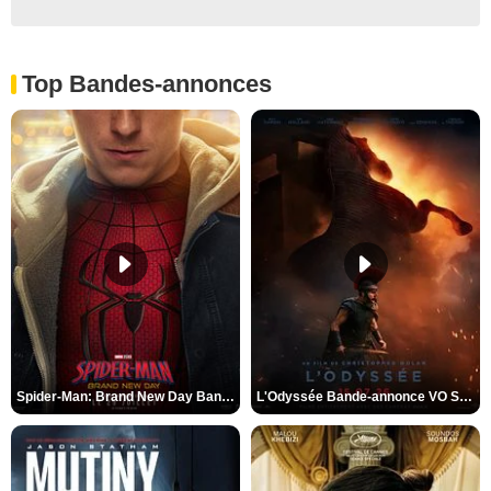
Top Bandes-annonces
Spider-Man: Brand New Day Bande-annonce VO STFR
L'Odyssée Bande-annonce VO STFR