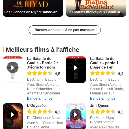
Les Silences de Riyad Bande-annonce VO STFR
Les Matins merveilleux Bande-annonce VF
Bandes-annonces à ne pas manquer
Meilleurs films à l'affiche
La Bataille de
La Bataille de
Gaulle - Partie 2 :
Gaulle - partie 1 :
J’écris ton nom
L'Âge de Fer
4,5
4,4
De Antonin Baudry
De Antonin Baudry
Avec Simon Abkarian,
Avec Simon Abkarian,
Niels Schneider,
Simon Russell Beale,
Anamaria Vartolomei
Florian Lesieur
Bande-annonce
Bande-annonce
L'Odyssée
Jim Queen
4,3
4,3
De Christopher Nolan
De Marco Nguyen,
Nicolas Athane
Avec Matt Damon, Tom
Holland, Anne
Avec Alex Ramires,