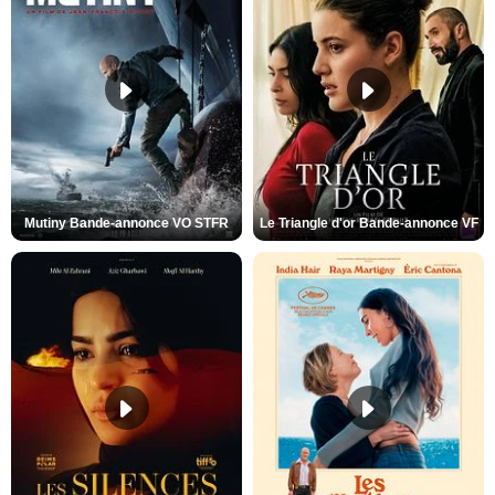
Mutiny Bande-annonce VO STFR
Le Triangle d'or Bande-annonce VF