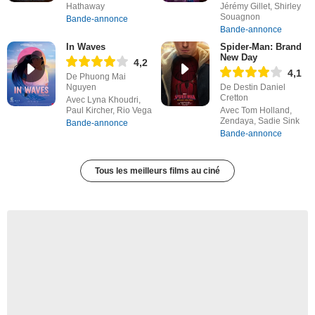
Hathaway
Jérémy Gillet, Shirley
Souagnon
Bande-annonce
Bande-annonce
In Waves
Spider-Man: Brand
New Day
4,2
4,1
De Phuong Mai
Nguyen
De Destin Daniel
Cretton
Avec Lyna Khoudri,
Paul Kircher, Rio Vega
Avec Tom Holland,
Zendaya, Sadie Sink
Bande-annonce
Bande-annonce
Tous les meilleurs films au ciné