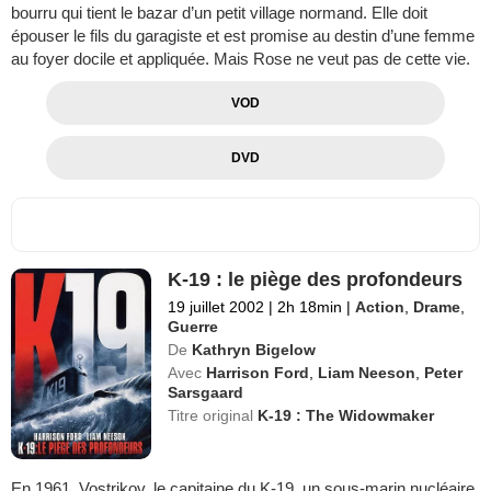
bourru qui tient le bazar d’un petit village normand. Elle doit
épouser le fils du garagiste et est promise au destin d’une femme
au foyer docile et appliquée. Mais Rose ne veut pas de cette vie.
VOD
DVD
K-19 : le piège des profondeurs
19 juillet 2002
|
2h 18min
|
Action
,
Drame
,
Guerre
De
Kathryn Bigelow
Avec
Harrison Ford
,
Liam Neeson
,
Peter
Sarsgaard
Titre original
K-19 : The Widowmaker
En 1961, Vostrikov, le capitaine du K-19, un sous-marin nucléaire