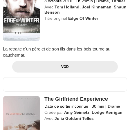
3 octobre 2016
|
1h 29min
|
Drame
,
Thriller
Avec
Tom Holland
,
Joel Kinnaman
,
Shaun
Benson
Titre original
Edge Of Winter
La retraite d'un père et de son fils dans les bois tourne au
cauchemar.
VOD
The Girlfriend Experience
Date de sortie inconnue
|
30 min
|
Drame
Créée par
Amy Seimetz
,
Lodge Kerrigan
Avec
Julia Goldani Telles