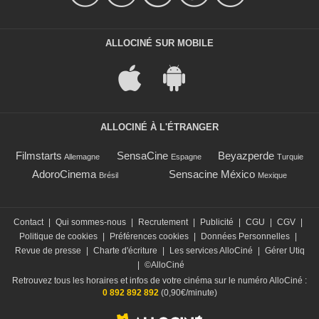
ALLOCINÉ SUR MOBILE
ALLOCINÉ À L'ÉTRANGER
Filmstarts
SensaCine
Beyazperde
Allemagne
Espagne
Turquie
AdoroCinema
Sensacine México
Brésil
Mexique
Contact
|
Qui sommes-nous
|
Recrutement
|
Publicité
|
CGU
|
CGV
|
Politique de cookies
|
Préférences cookies
|
Données Personnelles
|
Revue de presse
|
Charte d'écriture
|
Les services AlloCiné
|
Gérer Utiq
|
©AlloCiné
Retrouvez tous les horaires et infos de votre cinéma sur le numéro AlloCiné :
0 892 892 892
(0,90€/minute)