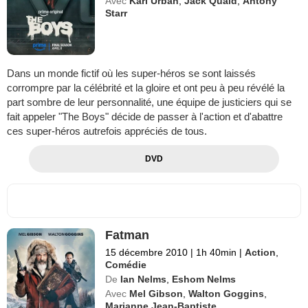
Avec
Karl Urban
,
Jack Quaid
,
Antony
Starr
Dans un monde fictif où les super-héros se sont laissés
corrompre par la célébrité et la gloire et ont peu à peu révélé la
part sombre de leur personnalité, une équipe de justiciers qui se
fait appeler "The Boys" décide de passer à l'action et d'abattre
ces super-héros autrefois appréciés de tous.
DVD
Fatman
15 décembre 2010
|
1h 40min
|
Action
,
Comédie
De
Ian Nelms
,
Eshom Nelms
Avec
Mel Gibson
,
Walton Goggins
,
Marianne Jean-Baptiste