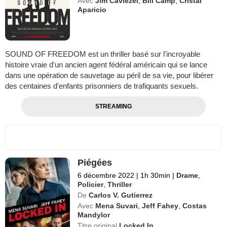
Avec
Jim Caviezel
,
Bill Camp
,
Cristal
Aparicio
SOUND OF FREEDOM est un thriller basé sur l'incroyable
histoire vraie d'un ancien agent fédéral américain qui se lance
dans une opération de sauvetage au péril de sa vie, pour libérer
des centaines d'enfants prisonniers de trafiquants sexuels.
STREAMING
Piégées
6 décembre 2022
|
1h 30min
|
Drame
,
Policier
,
Thriller
De
Carlos V. Gutierrez
Avec
Mena Suvari
,
Jeff Fahey
,
Costas
Mandylor
Titre original
Locked In