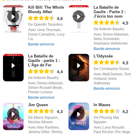
Kill Bill: The Whole
La Bataille de
Bloody Affair
Gaulle - Partie 2 :
J’écris ton nom
4,6
4,5
De Quentin Tarantino
De Antonin Baudry
Avec Uma Thurman,
David Carradine, Lucy
Avec Simon Abkarian,
Liu
Niels Schneider,
Anamaria Vartolomei
Bande-annonce
Bande-annonce
La Bataille de
L'Odyssée
Gaulle - partie 1 :
4,3
L'Âge de Fer
De Christopher Nolan
4,4
Avec Matt Damon, Tom
De Antonin Baudry
Holland, Anne
Avec Simon Abkarian,
Hathaway
Simon Russell Beale,
Bande-annonce
Florian Lesieur
Bande-annonce
Jim Queen
In Waves
4,3
4,2
De Marco Nguyen,
De Phuong Mai
Nicolas Athane
Nguyen
Avec Alex Ramires,
Avec Lyna Khoudri,
Jérémy Gillet, Shirley
Paul Kircher, Rio Vega