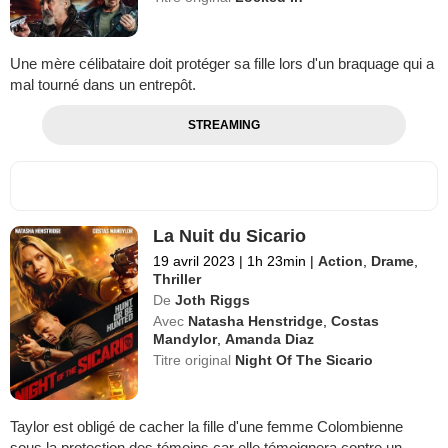
Une mère célibataire doit protéger sa fille lors d'un braquage qui a
mal tourné dans un entrepôt.
STREAMING
La Nuit du Sicario
19 avril 2023
|
1h 23min
|
Action
,
Drame
,
Thriller
De
Joth Riggs
Avec
Natasha Henstridge
,
Costas
Mandylor
,
Amanda Diaz
Titre original
Night Of The Sicario
Taylor est obligé de cacher la fille d'une femme Colombienne
sous la protection des témoins car elle témoignera contre un