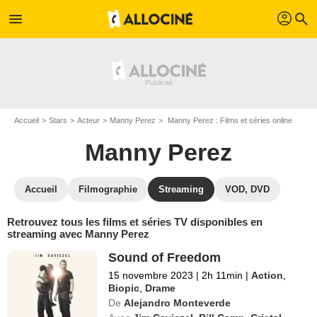
profil
menu
search
Accueil
Stars
Acteur
Manny Perez
Manny Perez : Films et séries online
Manny Perez
Accueil
Filmographie
Streaming
VOD, DVD
Retrouvez tous les films et séries TV disponibles en
streaming avec Manny Perez
Sound of Freedom
15 novembre 2023
|
2h 11min
|
Action
,
Biopic
,
Drame
De
Alejandro Monteverde