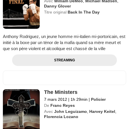
Avec
William DeMeo
,
Michael Madsen
,
Danny Glover
Titre original
Back In The Day
Anthony Rodriguez, un jeune homme mi-italien mi-portoricain, est
initié à la boxe par un ténor de la mafia quand sa mère meurt et
que son père violent et alcoolique est chassé de la ville
STREAMING
The Ministers
7 mars 2012
|
1h 29min
|
Policier
De
Franc Reyes
Avec
John Leguizamo
,
Harvey Keitel
,
Florencia Lozano