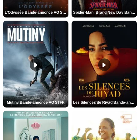
L'Odyssée Bande-annonce VO STFR
Spider-Man: Brand New Day Bande-annonce VO STFR
Mutiny Bande-annonce VO STFR
Les Silences de Riyad Bande-annonce VO STFR