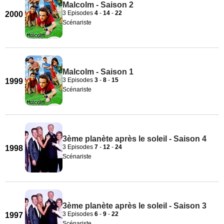
Malcolm - Saison 2
3 Episodes
4
-
14
-
22
2000
Scénariste
Malcolm - Saison 1
3 Episodes
3
-
8
-
15
1999
Scénariste
3ème planète après le soleil - Saison 4
3 Episodes
7
-
12
-
24
1998
Scénariste
3ème planète après le soleil - Saison 3
3 Episodes
6
-
9
-
22
1997
Scénariste