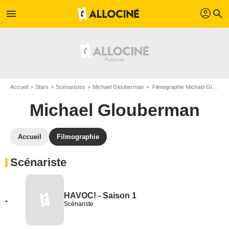
profil
menu
search
Accueil
Stars
Scénaristes
Michael Glouberman
Filmographie Michael Glouberman
Michael Glouberman
Accueil
Filmographie
Scénariste
HAVOC! - Saison 1
-
Scénariste