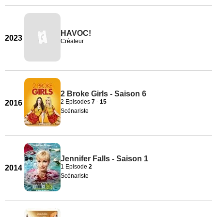
HAVOC!
2023
Créateur
2 Broke Girls - Saison 6
2 Episodes
7
-
15
2016
Scénariste
Jennifer Falls - Saison 1
1 Episode
2
2014
Scénariste