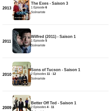
The Exes - Saison 3
1 Episode
6
2013
Scénariste
Wilfred (2011) - Saison 1
1 Episode
5
2011
Scénariste
Sons of Tucson - Saison 1
2 Episodes
11
-
12
2010
Scénariste
Better Off Ted - Saison 1
2 Episodes
4
-
11
2009