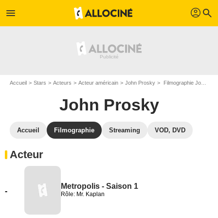
profil
menu
search
Accueil
Stars
Acteurs
Acteur américain
John Prosky
Filmographie John Prosky
John Prosky
Accueil
Filmographie
Streaming
VOD, DVD
Acteur
Metropolis - Saison 1
-
Rôle: Mr. Kaplan