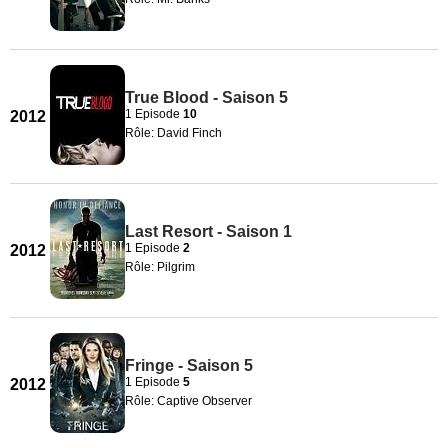
True Blood - Saison 5
1 Episode
10
2012
Rôle: David Finch
Last Resort - Saison 1
1 Episode
2
2012
Rôle: Pilgrim
Fringe - Saison 5
1 Episode
5
2012
Rôle: Captive Observer