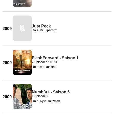
Just Peck
2009
Rôle: Dr. Lipschitz
FlashForward - Saison 1
2 Episodes
10
-
11
2009
Rôle: Mr. Dunkirk
Numb3rs - Saison 6
1 Episode
9
2009
Rôle: Kyle Holtzman