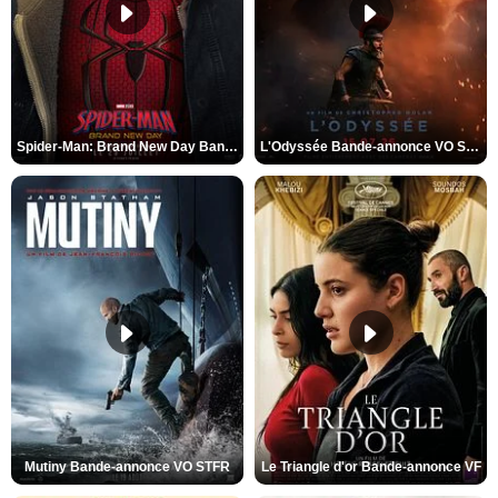
Spider-Man: Brand New Day Bande-annonce VO STFR
L'Odyssée Bande-annonce VO STFR
Mutiny Bande-annonce VO STFR
Le Triangle d'or Bande-annonce VF