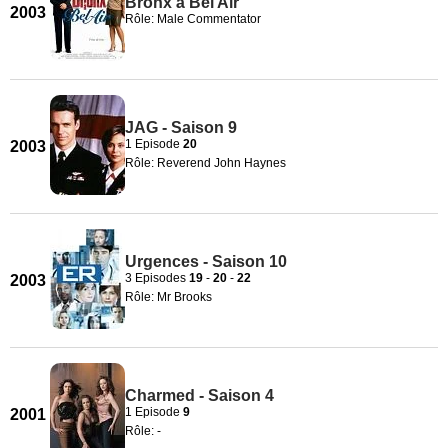
Bronx à Bel Air
2003
Rôle: Male Commentator
JAG - Saison 9
1 Episode
20
2003
Rôle: Reverend John Haynes
Urgences - Saison 10
3 Episodes
19
-
20
-
22
2003
Rôle: Mr Brooks
Charmed - Saison 4
1 Episode
9
2001
Rôle: -