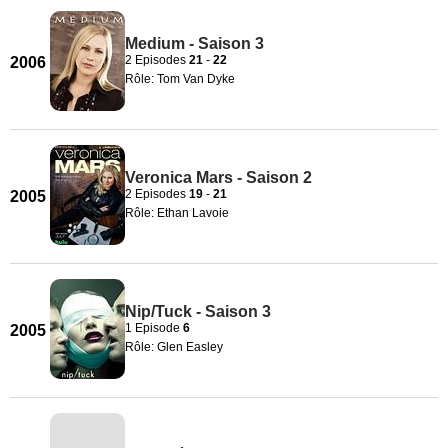
Medium - Saison 3
2 Episodes
21
-
22
2006
Rôle: Tom Van Dyke
Veronica Mars - Saison 2
2 Episodes
19
-
21
2005
Rôle: Ethan Lavoie
Nip/Tuck - Saison 3
1 Episode
6
2005
Rôle: Glen Easley