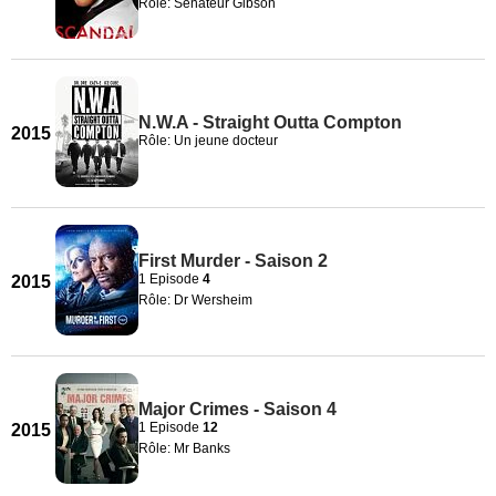
Rôle: Sénateur Gibson
N.W.A - Straight Outta Compton
2015
Rôle: Un jeune docteur
First Murder - Saison 2
1 Episode
4
2015
Rôle: Dr Wersheim
Major Crimes - Saison 4
1 Episode
12
2015
Rôle: Mr Banks