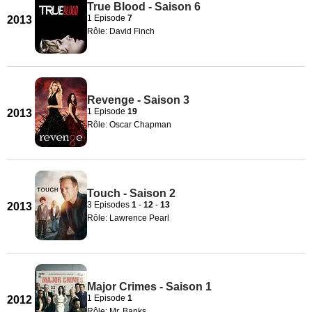
True Blood - Saison 6
1 Episode
7
2013
Rôle: David Finch
Revenge - Saison 3
1 Episode
19
2013
Rôle: Oscar Chapman
Touch - Saison 2
3 Episodes
1
-
12
-
13
2013
Rôle: Lawrence Pearl
Major Crimes - Saison 1
1 Episode
1
2012
Rôle: Mr. Banks