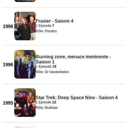
Frasier - Saison 4
1 Episode
7
1996
Rôle: Preston
Burning zone, menace imminente -
Saison 1
1996
1 Episode
19
Rôle: Dr Vanderkelen
Star Trek: Deep Space Nine - Saison 4
1 Episode
22
1995
Rôle: Brathaw