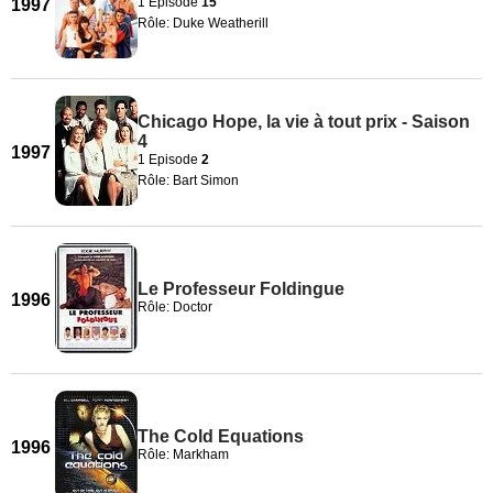
1 Episode
15
1997
Rôle: Duke Weatherill
Chicago Hope, la vie à tout prix - Saison
4
1997
1 Episode
2
Rôle: Bart Simon
Le Professeur Foldingue
1996
Rôle: Doctor
The Cold Equations
1996
Rôle: Markham