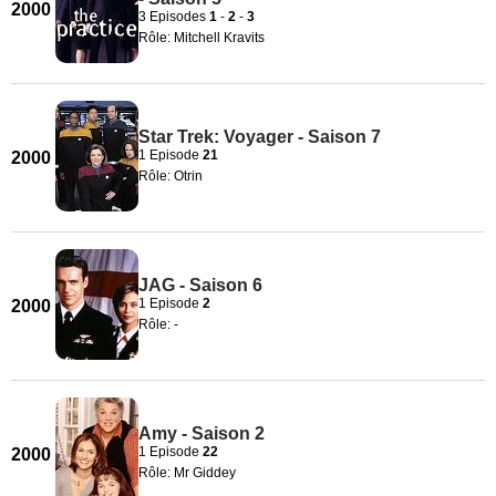
2000
3 Episodes
1
-
2
-
3
Rôle: Mitchell Kravits
Star Trek: Voyager - Saison 7
1 Episode
21
2000
Rôle: Otrin
JAG - Saison 6
1 Episode
2
2000
Rôle: -
Amy - Saison 2
1 Episode
22
2000
Rôle: Mr Giddey