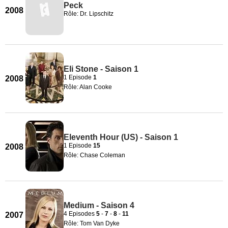
Peck
2008
Rôle: Dr. Lipschitz
Eli Stone - Saison 1
1 Episode
1
2008
Rôle: Alan Cooke
Eleventh Hour (US) - Saison 1
1 Episode
15
2008
Rôle: Chase Coleman
Medium - Saison 4
4 Episodes
5
-
7
-
8
-
11
2007
Rôle: Tom Van Dyke