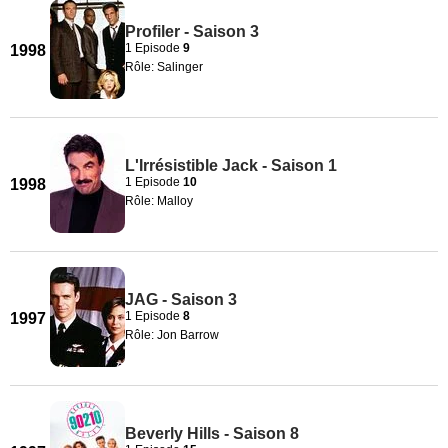
Profiler - Saison 3
1 Episode
9
1998
Rôle: Salinger
L'Irrésistible Jack - Saison 1
1 Episode
10
1998
Rôle: Malloy
JAG - Saison 3
1 Episode
8
1997
Rôle: Jon Barrow
Beverly Hills - Saison 8