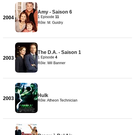
Amy - Saison 6
1 Episode
11
2004
Rôle: M. Guidry
The D.A. - Saison 1
1 Episode
4
2003
Rôle: Wil Banner
Hulk
2003
Rôle: Atheon Technician