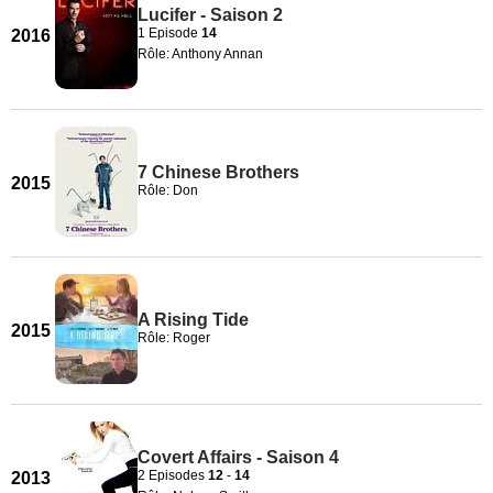
Lucifer - Saison 2
1 Episode
14
2016
Rôle: Anthony Annan
7 Chinese Brothers
2015
Rôle: Don
A Rising Tide
2015
Rôle: Roger
Covert Affairs - Saison 4
2 Episodes
12
-
14
2013