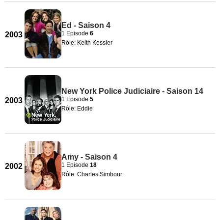
Ed - Saison 4
1 Episode
6
2003
Rôle: Keith Kessler
New York Police Judiciaire - Saison 14
1 Episode
5
2003
Rôle: Eddie
Amy - Saison 4
1 Episode
18
2002
Rôle: Charles Simbour