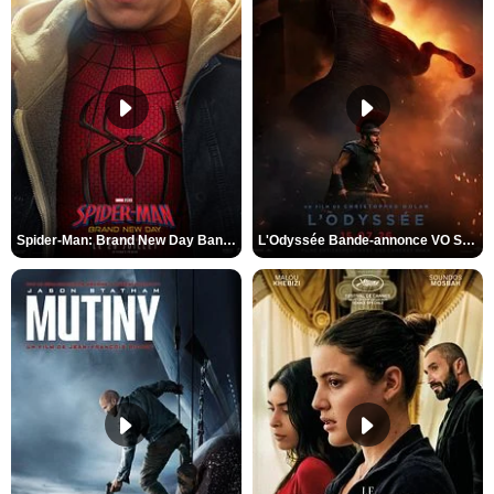
Spider-Man: Brand New Day Bande-annonce VO STFR
L'Odyssée Bande-annonce VO STFR