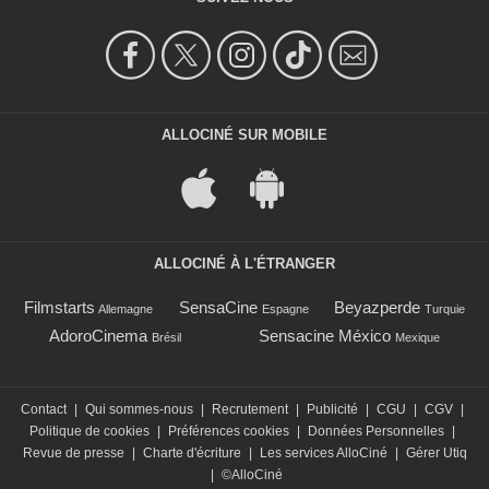
ALLOCINÉ SUR MOBILE
ALLOCINÉ À L'ÉTRANGER
Filmstarts
SensaCine
Beyazperde
Allemagne
Espagne
Turquie
AdoroCinema
Sensacine México
Brésil
Mexique
Contact
|
Qui sommes-nous
|
Recrutement
|
Publicité
|
CGU
|
CGV
|
Politique de cookies
|
Préférences cookies
|
Données Personnelles
|
Revue de presse
|
Charte d'écriture
|
Les services AlloCiné
|
Gérer Utiq
|
©AlloCiné