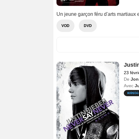
Un jeune garçon féru d'arts martiaux e
VOD
DVD
Justi
23 févr
De
Jon
Avec
Ju
Dè