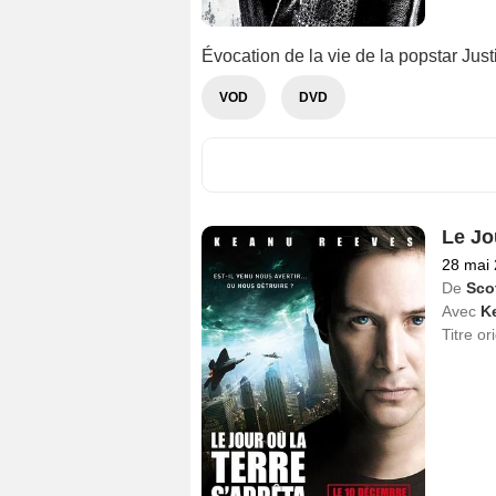
Évocation de la vie de la popstar Just
VOD
DVD
Le Jou
28 mai
De
Sco
Avec
K
Titre or