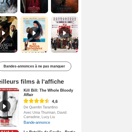
Le Triangle d'or Bande-annonce VF
Les Matins merveilleux Bande-annonce VF
De la Comédie-Française Teaser VF
Bandes-annonces à ne pas manquer
illeurs films à l'affiche
Kill Bill: The Whole Bloody
Affair
4,6
De Quentin Tarantino
Avec Uma Thurman, David
Carradine, Lucy Liu
Bande-annonce