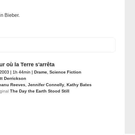
in Bieber.
r où la Terre s'arrêta
 2003
|
1h 44min
|
Drame
,
Science Fiction
tt Derrickson
eanu Reeves
,
Jennifer Connelly
,
Kathy Bates
iginal
The Day the Earth Stood Still