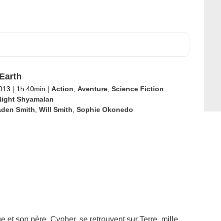
 Earth
2013
|
1h 40min
|
Action
,
Aventure
,
Science Fiction
Night Shyamalan
aden Smith
,
Will Smith
,
Sophie Okonedo
e et son père, Cypher, se retrouvent sur Terre, mille