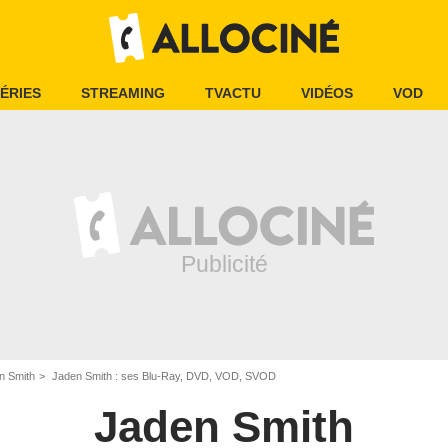
ÉRIES
STREAMING
TVACTU
VIDÉOS
VOD
n Smith
Jaden Smith : ses Blu-Ray, DVD, VOD, SVOD
Jaden Smith