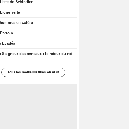
Liste de Schindler
Ligne verte
 hommes en colère
 Parrain
s Evadés
e Seigneur des anneaux : le retour du roi
Tous les meilleurs films en VOD