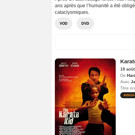
ans après que l’humanité a été oblig
cataclysmiques.
VOD
DVD
Karat
18 août
De
Har
Avec
J
Titre or
Dè