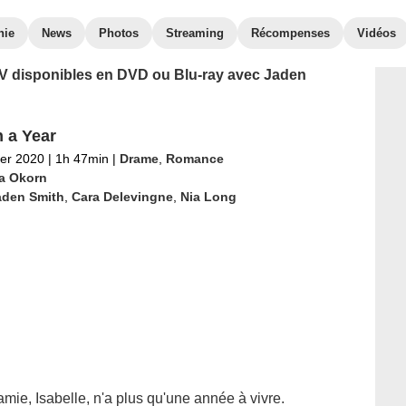
hie
News
Photos
Streaming
Récompenses
Vidéos
 TV disponibles en DVD ou Blu-ray avec Jaden
n a Year
ier 2020
|
1h 47min
|
Drame
,
Romance
ja Okorn
aden Smith
,
Cara Delevingne
,
Nia Long
mie, Isabelle, n'a plus qu'une année à vivre.