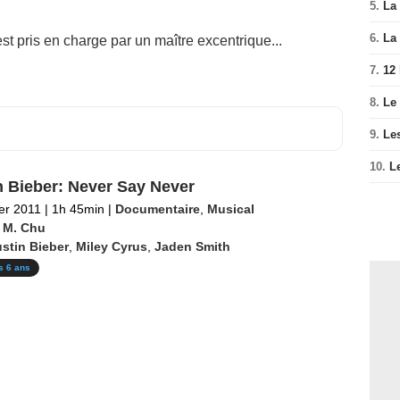
5.
La 
6.
La 
st pris en charge par un maître excentrique...
7.
12
8.
Le
9.
Le
10.
L
n Bieber: Never Say Never
ier 2011
|
1h 45min
|
Documentaire
,
Musical
 M. Chu
stin Bieber
,
Miley Cyrus
,
Jaden Smith
s 6 ans