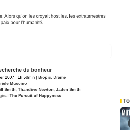
. Alors qu'on les croyait hostiles, les extraterrestres
 paix pour l'humanité.
recherche du bonheur
ier 2007
|
1h 58min
|
Biopic
,
Drame
riele Muccino
ll Smith
,
Thandiwe Newton
,
Jaden Smith
iginal
The Pursuit of Happyness
To