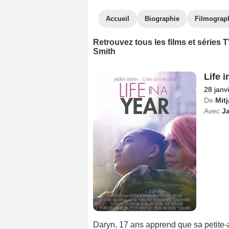
Accueil
Biographie
Filmograp
Retrouvez tous les films et séries
Smith
Life i
28 janv
De
Mit
Avec
J
Daryn, 17 ans apprend que sa petite-a