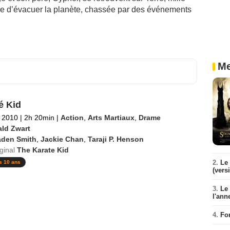
ée d’évacuer la planète, chassée par des événements
Me
é Kid
 2010
|
2h 20min
|
Action
,
Arts Martiaux
,
Drame
ald Zwart
aden Smith
,
Jackie Chan
,
Taraji P. Henson
iginal
The Karate Kid
2.
Le 
s 10 ans
(vers
3.
Le
l'ann
4.
Fo