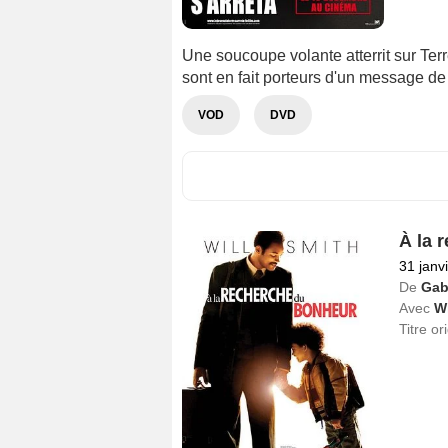
Une soucoupe volante atterrit sur Terre
sont en fait porteurs d'un message de
VOD
DVD
À la 
31 janv
De
Gab
Avec
Wi
Titre or