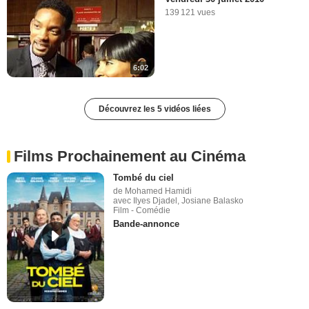
139 121 vues
6:02
Découvrez les 5 vidéos liées
Films Prochainement au Cinéma
Tombé du ciel
de Mohamed Hamidi
avec Ilyes Djadel, Josiane Balasko
Film - Comédie
Bande-annonce