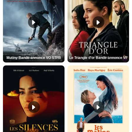
Mutiny Bande-annonce VO STFR
Le Triangle d'or Bande-annonce VF