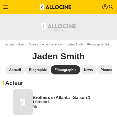
profil
menu
search
Accueil
Stars
Acteurs
Acteur américain
Jaden Smith
Filmographie Jaden Smith
Jaden Smith
Accueil
Biographie
Filmographie
News
Photos
Acteur
Brothers in Atlanta - Saison 1
1 Episode
1
-
Rôle: -