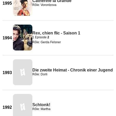
Catherine la Grande
1995
Rôle: Vorontzova
Rex, chien flic - Saison 1
1 Episode
2
1994
Rôle: Gerda Felsner
Die zweite Heimat - Chronik einer Jugend
1993
Rôle: Dorli
Schtonk!
1992
Rôle: Martha