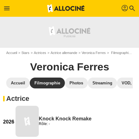
profil
menu
search
Accueil
Stars
Actrices
Actrice allemande
Veronica Ferres
Filmographie Veronica Ferres
Veronica Ferres
Accueil
Filmographie
Photos
Streaming
VOD, DV
Actrice
Knock Knock Remake
2026
Rôle: -