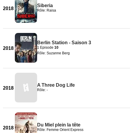
Siberia
2018
Rôle: Raisa
Berlin Station - Saison 3
1 Episode
10
2018
Rôle: Suzanne Berg
A Three Dog Life
2018
Rôle: -
Du Miel plein la tête
2018
Rôle: Femme Orient Express