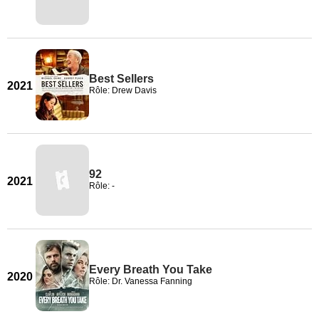
Best Sellers
2021
Rôle: Drew Davis
92
2021
Rôle: -
Every Breath You Take
2020
Rôle: Dr. Vanessa Fanning