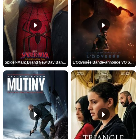
Spider-Man: Brand New Day Bande-annonce VO STFR
L'Odyssée Bande-annonce VO STFR