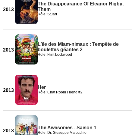
The Disappearance Of Eleanor Rigby:
Them
2013
Rôle: Stuart
L'île des Miam-nimaux : Tempête de
boulettes géantes 2
2013
Rôle: Flint Lockwood
Her
2013
Rôle: Chat Room Friend #2
The Awesomes - Saison 1
2013
Rôle: Dr. Giuseppe Malocchio