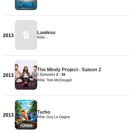
Lawless
2013
Rôle: -
The Mindy Project - Saison 2
2 Episodes
2
-
16
2013
Rôle: Tom McDougall
Turbo
2013
Rôle: Guy La Gagne