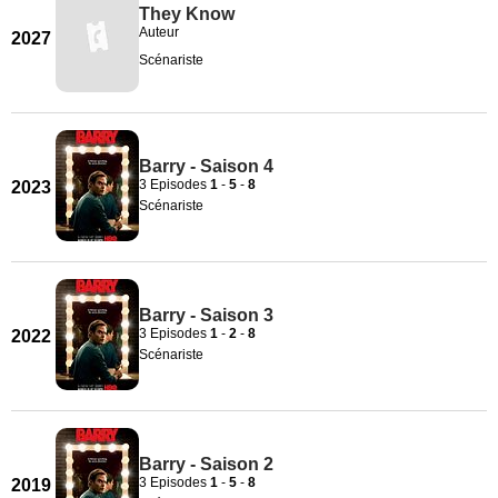
They Know
Auteur
2027
Scénariste
Barry - Saison 4
3 Episodes
1
-
5
-
8
2023
Scénariste
Barry - Saison 3
3 Episodes
1
-
2
-
8
2022
Scénariste
Barry - Saison 2
3 Episodes
1
-
5
-
8
2019