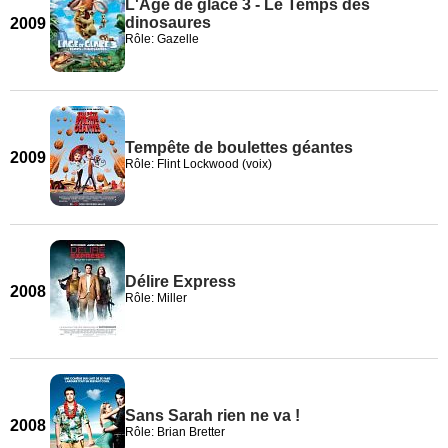
L'Âge de glace 3 - Le Temps des
dinosaures
2009
Rôle: Gazelle
Tempête de boulettes géantes
2009
Rôle: Flint Lockwood (voix)
Délire Express
2008
Rôle: Miller
Sans Sarah rien ne va !
2008
Rôle: Brian Bretter