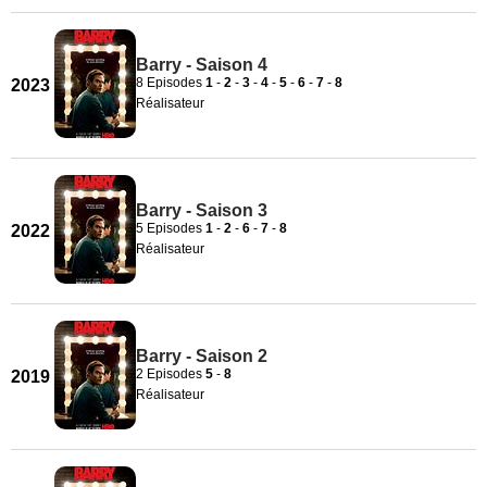
Barry - Saison 4
8 Episodes
1
-
2
-
3
-
4
-
5
-
6
-
7
-
8
2023
Réalisateur
Barry - Saison 3
5 Episodes
1
-
2
-
6
-
7
-
8
2022
Réalisateur
Barry - Saison 2
2 Episodes
5
-
8
2019
Réalisateur