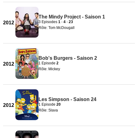
The Mindy Project - Saison 1
3 Episodes
1
-
4
-
23
2012
Rôle: Tom McDougall
Bob's Burgers - Saison 2
1 Episode
2
2012
Rôle: Mickey
Les Simpson - Saison 24
1 Episode
20
2012
Rôle: Slava