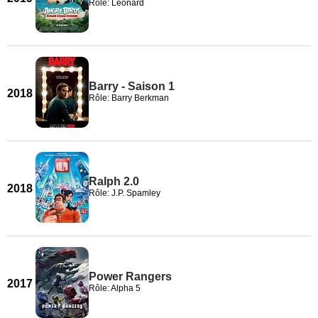
Rôle: Leonard
Barry - Saison 1
2018
Rôle: Barry Berkman
Ralph 2.0
2018
Rôle: J.P. Spamley
Power Rangers
2017
Rôle: Alpha 5