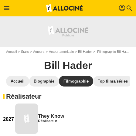
profil
menu
search
Accueil
Stars
Acteurs
Acteur américain
Bill Hader
Filmographie Bill Hader
Bill Hader
Accueil
Biographie
Filmographie
Top films/séries
Réalisateur
They Know
2027
Réalisateur