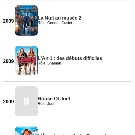
La Nuit au musée 2
2009
Rôle: General Custer
L'An 1 : des débuts difficiles
2009
Rôle: Shaman
House Of Joel
2009
Rôle: Joel