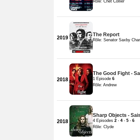
Rôle: Chet Collier
The Report
2019
Rôle: Senator Saxby Cha
The Good Fight - Sa
1 Episode
6
2018
Rôle: Andrew
Sharp Objects - Sai
4 Episodes
2
-
4
-
5
-
6
2018
Rôle: Clyde