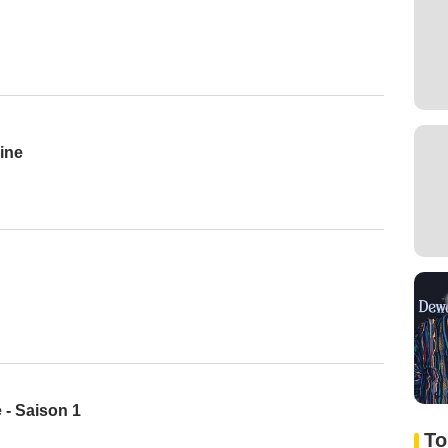
ine
 - Saison 1
To