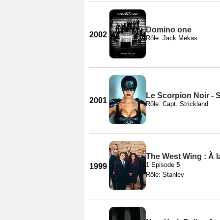
Domino one
2002
Rôle: Jack Mekas
Le Scorpion Noir - 
2001
Rôle: Capt. Strickland
The West Wing : À l
1 Episode
5
1999
Rôle: Stanley