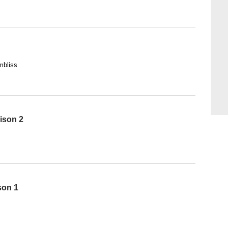
mbliss
ison 2
son 1