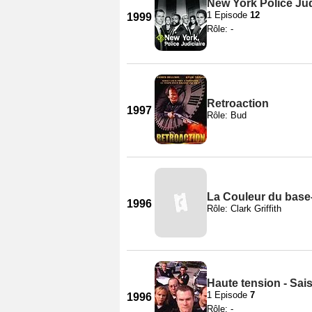
New York Police Jud
1 Episode
12
1999
Rôle: -
Retroaction
1997
Rôle: Bud
La Couleur du base-
1996
Rôle: Clark Griffith
Haute tension - Sai
1 Episode
7
1996
Rôle: -