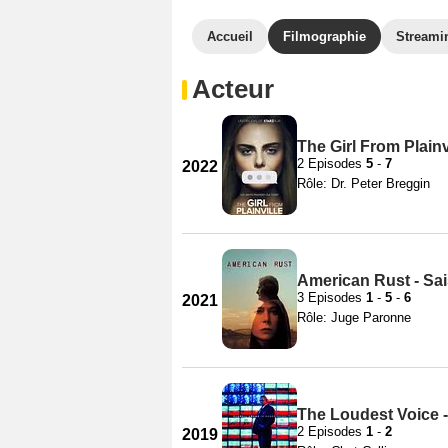
Accueil
Filmographie
Streami
Acteur
The Girl From Plainv
2 Episodes
5
-
7
2022
Rôle: Dr. Peter Breggin
American Rust - Sa
3 Episodes
1
-
5
-
6
2021
Rôle: Juge Paronne
The Loudest Voice -
2 Episodes
1
-
2
2019