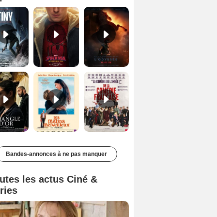
Le Triangle d'or Bande-annonce VF
Les Matins merveilleux Bande-annonce VF
De la Comédie-Française Teaser VF
Bandes-annonces à ne pas manquer
utes les actus Ciné &
ries