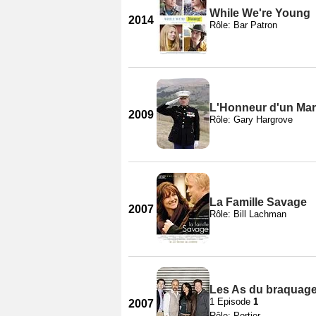
While We're Young
2014
Rôle: Bar Patron
L'Honneur d'un Mar
2009
Rôle: Gary Hargrove
La Famille Savage
2007
Rôle: Bill Lachman
Les As du braquage
1 Episode
1
2007
Rôle: Portier