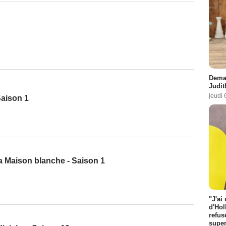
Demai
Judit
jeudi 
Saison 1
a Maison blanche - Saison 1
"J'ai
d'Hol
refus
super