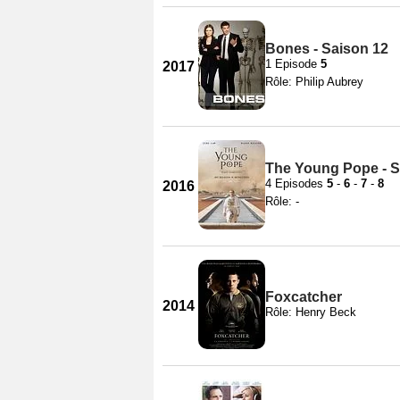
Bones - Saison 12
1 Episode
5
2017
Rôle: Philip Aubrey
The Young Pope - S
4 Episodes
5
-
6
-
7
-
8
2016
Rôle: -
Foxcatcher
2014
Rôle: Henry Beck