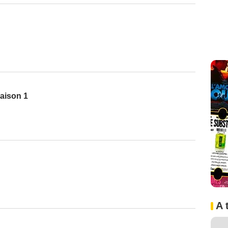
aison 1
A 