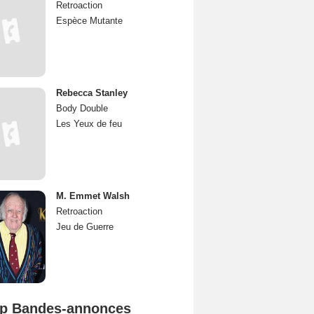
Retroaction
Espèce Mutante
Rebecca Stanley
Body Double
Les Yeux de feu
M. Emmet Walsh
Retroaction
Jeu de Guerre
p Bandes-annonces
Mutiny Bande-annonce VO STFR
Spider-Man: Brand New Day Bande-annonce VO STFR
L'Odyssée Bande-annonce VO STFR