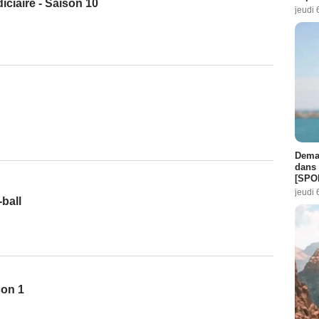
iciaire - Saison 10
jeudi 
Demai
dans 
[SPO
jeudi 
ball
son 1