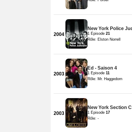
New York Police Jud
1 Episode
21
2004
Rôle: Elston Norrell
Ed - Saison 4
1 Episode
11
2003
Rôle: Mr. Haggedorn
New York Section Cr
1 Episode
17
2003
Rôle: -