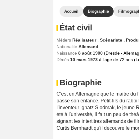
Accueil
Biographie
Filmograp
État civil
Métiers
Réalisateur
,
Scénariste
,
Produ
Nationalité
Allemand
Naissance
8 août 1900
(Dresde - Allema
Décès
10 mars 1973
à l'age de 72 ans (L
Biographie
C'est en Allemagne que le maitre du f
passe son enfance. Petit-fils du rabb
l'inventeur Ignatz Siodmak, le jeune 
été à l'université, il fait un peu de t
signant les intertitres allemands de f
Curtis Bernhardt
qu'il découvre le mo