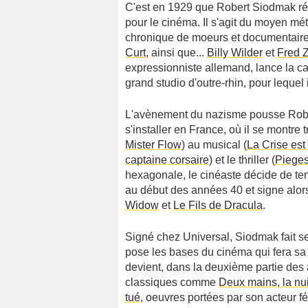
C'est en 1929 que Robert Siodmak ré
pour le cinéma. Il s'agit du moyen m
chronique de moeurs et documentaire 
Curt
, ainsi que...
Billy Wilder
et
Fred 
expressionniste allemand, lance la ca
grand studio d'outre-rhin, pour lequel
L'avènement du nazisme pousse Rober
s'installer en France, où il se montre
Mister Flow
) au musical (
La Crise est 
captaine corsaire
) et le thriller (
Piege
hexagonale, le cinéaste décide de tent
au début des années 40 et signe alor
Widow
et
Le Fils de Dracula
.
Signé chez Universal, Siodmak fait 
pose les bases du cinéma qui fera sa g
devient, dans la deuxième partie des 
classiques comme
Deux mains, la nui
tué
, oeuvres portées par son acteur f