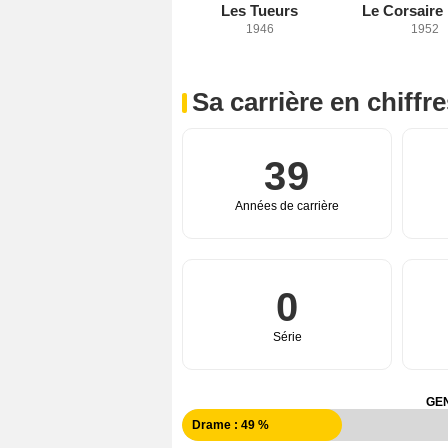
Les Tueurs
Le Corsaire
1946
1952
Sa carrière en chiffr
39
Années de carrière
0
Série
GEN
Drame : 49 %