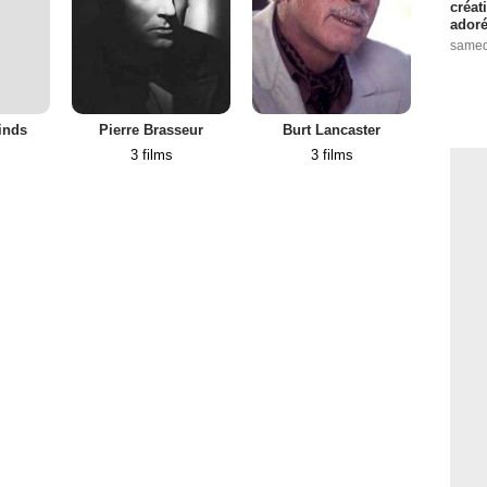
créat
adoré
samed
inds
Pierre Brasseur
Burt Lancaster
E
3 films
3 films