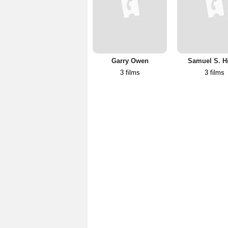
Garry Owen
Samuel S. H
3 films
3 films