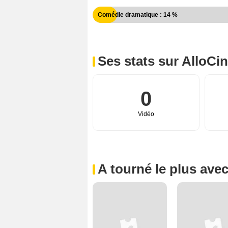
Comédie dramatique : 14 %
Ses stats sur AlloCi
0
Vidéo
A tourné le plus ave