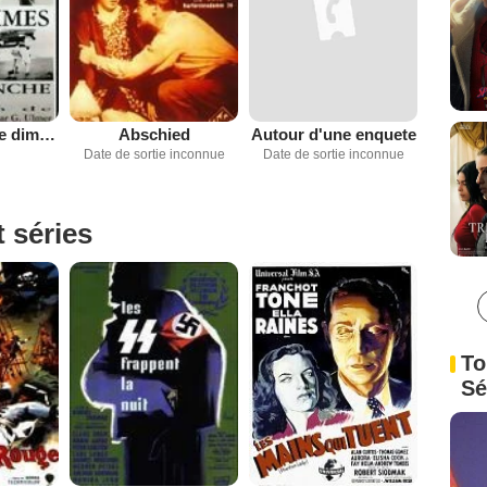
Les Hommes le dimanche
Abschied
Autour d'une enquete
Date de sortie inconnue
Date de sortie inconnue
t séries
To
Sé