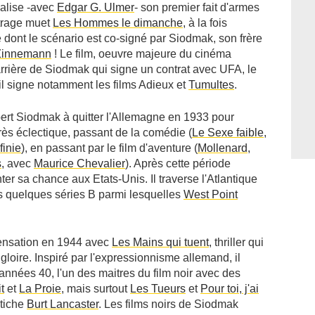
alise -avec
Edgar G. Ulmer
- son premier fait d'armes
étrage muet
Les Hommes le dimanche
, à la fois
dont le scénario est co-signé par Siodmak, son frère
Zinnemann
! Le film, oeuvre majeure du cinéma
rrière de Siodmak qui signe un contrat avec UFA, le
 il signe notamment les films
Adieux
et
Tumultes
.
t Siodmak à quitter l'Allemagne en 1933 pour
 très éclectique, passant de la comédie (
Le Sexe faible
,
finie
), en passant par le film d'aventure (
Mollenard,
s
, avec
Maurice Chevalier
). Après cette période
er sa chance aux Etats-Unis. Il traverse l'Atlantique
s quelques séries B parmi lesquelles
West Point
sensation en 1944 avec
Les Mains qui tuent
, thriller qui
loire. Inspiré par l'expressionnisme allemand, il
années 40, l'un des maitres du film noir avec des
t
et
La Proie
, mais surtout
Les Tueurs
et
Pour toi, j'ai
étiche
Burt Lancaster
. Les films noirs de Siodmak