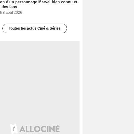
ion d'un personnage Marvel bien connu et
 des fans
i 8 août 2026
Toutes les actus Ciné & Séries
lla Raines
Ava Gardner
Geraldine Jordan
2 films
2 films
2 films