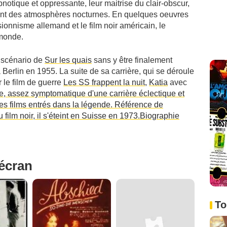
otique et oppressante, leur maitrise du clair-obscur,
ment des atmosphères nocturnes. En quelques oeuvres
sionnisme allemand et le film noir américain, le
 monde.
e scénario de
Sur les quais
sans y être finalement
à Berlin en 1955. La suite de sa carrière, qui se déroule
 le film de guerre
Les SS frappent la nuit
,
Katia
avec
e, assez symptomatique d'une carrière éclectique et
es films entrés dans la légende. Référence de
film noir, il s'éteint en Suisse en 1973.Biographie
'écran
To