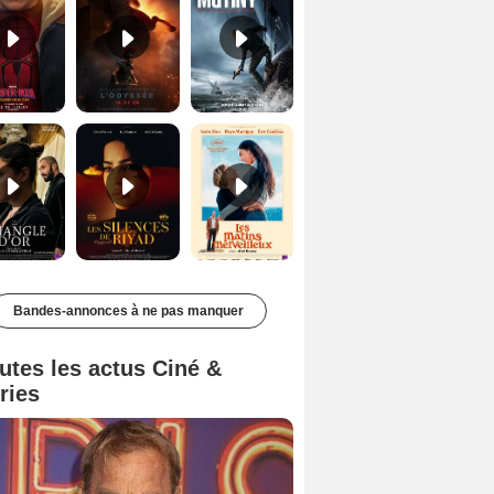
Le Triangle d'or Bande-annonce VF
Les Silences de Riyad Bande-annonce VO STFR
Les Matins merveilleux Bande-annonce VF
Bandes-annonces à ne pas manquer
utes les actus Ciné &
ries