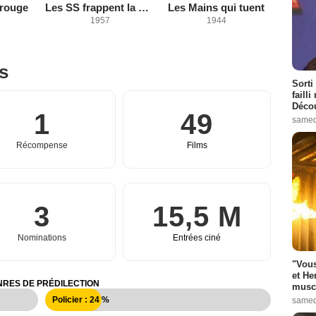
 rouge
Les SS frappent la nuit
Les Mains qui tuent
1957
1944
es
Sorti
failli
Décou
1
49
samed
Récompense
Films
3
15,5 M
Nominations
Entrées ciné
"Vous
et He
RES DE PRÉDILECTION
muscl
Policier : 24 %
samed