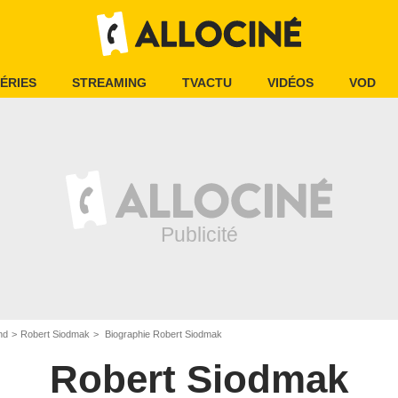
ÉRIES
STREAMING
TVACTU
VIDÉOS
VOD
nd
Robert Siodmak
Biographie Robert Siodmak
Robert Siodmak