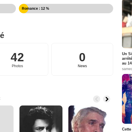
Romance : 12 %
né
42
0
Un Si
arrêt
au 14
Photos
News
samed
c
Cette