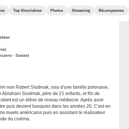
hie
Top films/séries
Photos
Streaming
Récompenses
cteur
gne)
ocarno - Suisse)
ilm noir Robert Siodmak, issu d'une famille polonaise,
in Abraham Siodmak, père de 21 enfants, et fils de
Robert est un élève de niveau médiocre. Après avoir
héâtre puis devient banquier dans les années 20. C'est en
ilms muets américains puis en assistant le réalisateur
nde du cinéma.