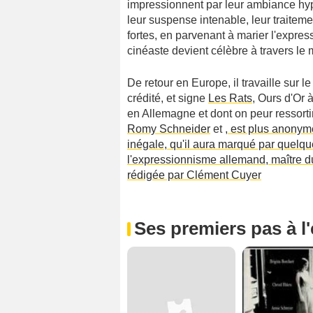
impressionnent par leur ambiance hypn
leur suspense intenable, leur traite
fortes, en parvenant à marier l'expres
cinéaste devient célèbre à travers le
De retour en Europe, il travaille sur l
crédité, et signe
Les Rats
, Ours d'Or 
en Allemagne et dont on peur ressortir
Romy Schneider
et
, est plus anonym
inégale, qu'il aura marqué par quelqu
l'expressionnisme allemand, maître du 
rédigée par Clément Cuyer
Ses premiers pas à l