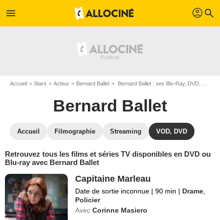
profil
menu
search
Accueil
Stars
Acteur
Bernard Ballet
Bernard Ballet : ses Blu-Ray, DVD, VOD, SVOD
Bernard Ballet
Accueil
Filmographie
Streaming
VOD, DVD
Retrouvez tous les films et séries TV disponibles en DVD ou
Blu-ray avec Bernard Ballet
Capitaine Marleau
Date de sortie inconnue
|
90 min
|
Drame
,
Policier
Avec
Corinne Masiero