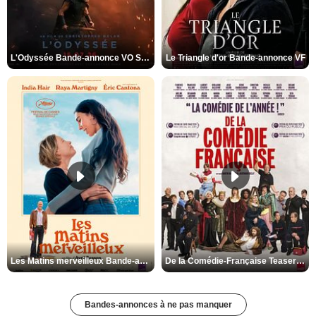
L'Odyssée Bande-annonce VO STFR
Le Triangle d'or Bande-annonce VF
Les Matins merveilleux Bande-annonce VF
De la Comédie-Française Teaser VF
Bandes-annonces à ne pas manquer