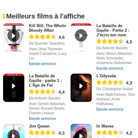
Meilleurs films à l'affiche
Kill Bill: The Whole
La Bataille de
Bloody Affair
Gaulle - Partie 2 :
J’écris ton nom
4,6
4,5
De Quentin Tarantino
De Antonin Baudry
Avec Uma Thurman,
David Carradine, Lucy
Avec Simon Abkarian,
Liu
Niels Schneider,
Anamaria Vartolomei
Bande-annonce
Bande-annonce
La Bataille de
L'Odyssée
Gaulle - partie 1 :
4,3
L'Âge de Fer
De Christopher Nolan
4,4
Avec Matt Damon, Tom
De Antonin Baudry
Holland, Anne
Avec Simon Abkarian,
Hathaway
Simon Russell Beale,
Bande-annonce
Florian Lesieur
Bande-annonce
Jim Queen
In Waves
4,3
4,2