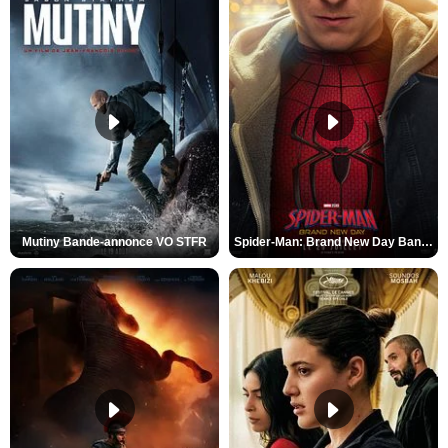
Mutiny Bande-annonce VO STFR
Spider-Man: Brand New Day Bande-annonce VO STFR