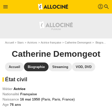
profil
menu
search
Accueil
Stars
Actrices
Actrice française
Catherine Demongeot
Biographie Catherine Demongeot
Catherine Demongeot
Accueil
Biographie
Streaming
VOD, DVD
État civil
Métier
Actrice
Nationalité
Française
Naissance
16 mai 1950
(Paris, Paris, France)
Age
76
ans