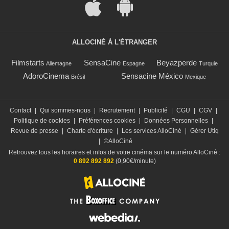
ALLOCINÉ À L'ÉTRANGER
Filmstarts
SensaCine
Beyazperde
Allemagne
Espagne
Turquie
AdoroCinema
Sensacine México
Brésil
Mexique
Contact
|
Qui sommes-nous
|
Recrutement
|
Publicité
|
CGU
|
CGV
|
Politique de cookies
|
Préférences cookies
|
Données Personnelles
|
Revue de presse
|
Charte d'écriture
|
Les services AlloCiné
|
Gérer Utiq
|
©AlloCiné
Retrouvez tous les horaires et infos de votre cinéma sur le numéro AlloCiné :
0 892 892 892
(0,90€/minute)