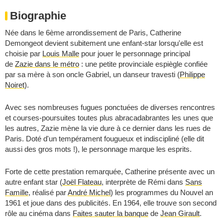
Biographie
Née dans le 6ème arrondissement de Paris, Catherine
Demongeot devient subitement une enfant-star lorsqu'elle est
choisie par
Louis Malle
pour jouer le personnage principal
de
Zazie dans le métro
: une petite provinciale espiègle confiée
par sa mère à son oncle Gabriel, un danseur travesti (
Philippe
Noiret
).
Avec ses nombreuses fugues ponctuées de diverses rencontres
et courses-poursuites toutes plus abracadabrantes les unes que
les autres, Zazie mène la vie dure à ce dernier dans les rues de
Paris. Doté d'un tempérament fougueux et indiscipliné (elle dit
aussi des gros mots !), le personnage marque les esprits.
Forte de cette prestation remarquée, Catherine présente avec un
autre enfant star (
Joël Flateau
, interprète de Rémi dans
Sans
Famille
, réalisé par
André Michel
) les programmes du Nouvel an
1961 et joue dans des publicités. En 1964, elle trouve son second
rôle au cinéma dans
Faites sauter la banque
de
Jean Girault
.