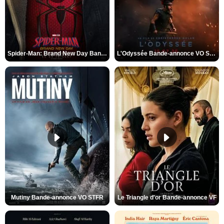
Spider-Man: Brand New Day Bande-annonce VO STFR
L'Odyssée Bande-annonce VO STFR
Mutiny Bande-annonce VO STFR
Le Triangle d'or Bande-annonce VF