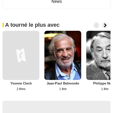
News
A tourné le plus avec
Yvonne Clech
Jean-Paul Belmondo
Philippe Noi
2 films
1 film
1 film