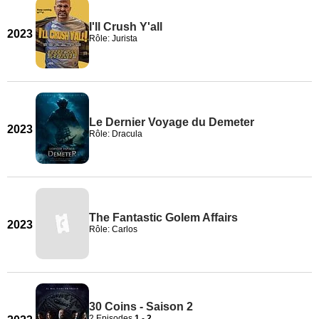
I'll Crush Y'all
2023
Rôle: Jurista
Le Dernier Voyage du Demeter
2023
Rôle: Dracula
The Fantastic Golem Affairs
2023
Rôle: Carlos
30 Coins - Saison 2
2 Episodes
1
-
2