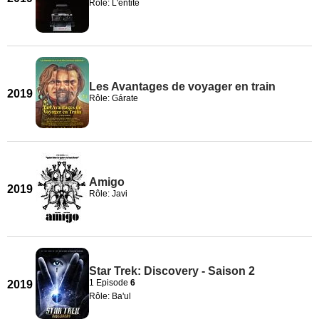
Rôle: L'entité
Les Avantages de voyager en train
2019
Rôle: Gárate
Amigo
2019
Rôle: Javi
Star Trek: Discovery - Saison 2
1 Episode
6
2019
Rôle: Ba'ul