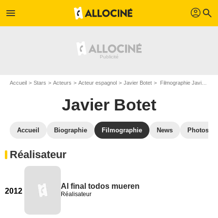
profil
menu
search
Accueil
Stars
Acteurs
Acteur espagnol
Javier Botet
Filmographie Javier Botet
Javier Botet
Accueil
Biographie
Filmographie
News
Photos
Réalisateur
Al final todos mueren
2012
Réalisateur