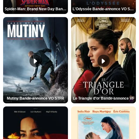
Spider-Man: Brand New Day Bande-annonce VO STFR
L'Odyssée Bande-annonce VO STFR
Mutiny Bande-annonce VO STFR
Le Triangle d'or Bande-annonce VF