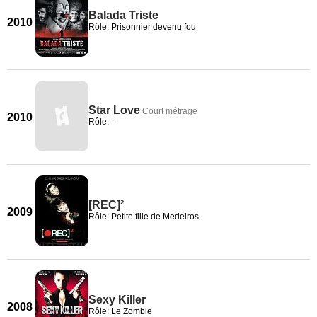
Balada Triste
2010
Rôle: Prisonnier devenu fou
Star Love
Court métrage
2010
Rôle: -
[REC]²
2009
Rôle: Petite fille de Medeiros
Sexy Killer
2008
Rôle: Le Zombie