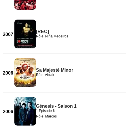
[REC]
2007
Rôle: Niña Medeiros
Sa Majesté Minor
2006
Rôle: Abrak
Génesis - Saison 1
1 Episode
6
2006
Rôle: Marcos