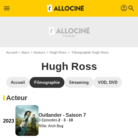
profil
menu
search
Accueil
Stars
Acteurs
Hugh Ross
Filmographie Hugh Ross
Hugh Ross
Accueil
Filmographie
Streaming
VOD, DVD
Acteur
Outlander - Saison 7
3 Episodes
2
-
3
-
10
2023
Rôle: Arch Bug