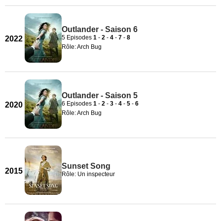
Outlander - Saison 6
5 Episodes
1
-
2
-
4
-
7
-
8
2022
Rôle: Arch Bug
Outlander - Saison 5
6 Episodes
1
-
2
-
3
-
4
-
5
-
6
2020
Rôle: Arch Bug
Sunset Song
2015
Rôle: Un inspecteur