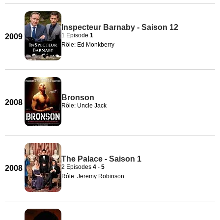
Inspecteur Barnaby - Saison 12
1 Episode
1
2009
Rôle: Ed Monkberry
Bronson
2008
Rôle: Uncle Jack
The Palace - Saison 1
2 Episodes
4
-
5
2008
Rôle: Jeremy Robinson