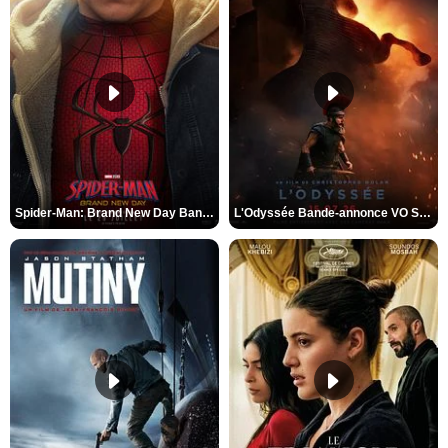
Spider-Man: Brand New Day Bande-annonce VO STFR
L'Odyssée Bande-annonce VO STFR