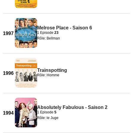
Melrose Place - Saison 6
1 Episode
23
1997
Rôle: Bellman
Trainspotting
1996
Rôle: Homme
Absolutely Fabulous - Saison 2
1 Episode
5
1994
Rôle: le Juge