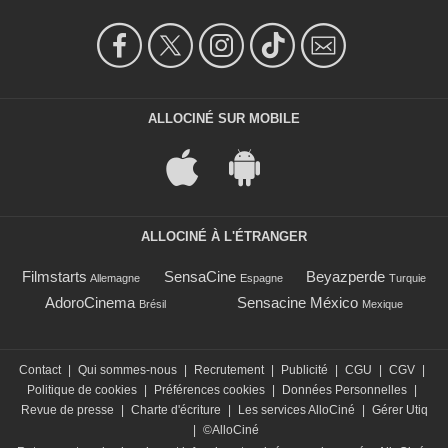
ALLOCINÉ SUR MOBILE
ALLOCINÉ À L'ÉTRANGER
Filmstarts
SensaCine
Beyazperde
Allemagne
Espagne
Turquie
AdoroCinema
Sensacine México
Brésil
Mexique
Contact
|
Qui sommes-nous
|
Recrutement
|
Publicité
|
CGU
|
CGV
|
Politique de cookies
|
Préférences cookies
|
Données Personnelles
|
Revue de presse
|
Charte d'écriture
|
Les services AlloCiné
|
Gérer Utiq
|
©AlloCiné