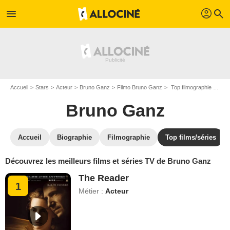
profil
menu
search
Accueil
Stars
Acteur
Bruno Ganz
Filmo Bruno Ganz
Top filmographie films de Bruno Ganz
Bruno Ganz
Accueil
Biographie
Filmographie
Top films/séries
Découvrez les meilleurs films et séries TV de Bruno Ganz
The Reader
1
Métier :
Acteur