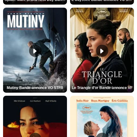
Mutiny Bande-annonce VO STFR
Le Triangle d'or Bande-annonce VF