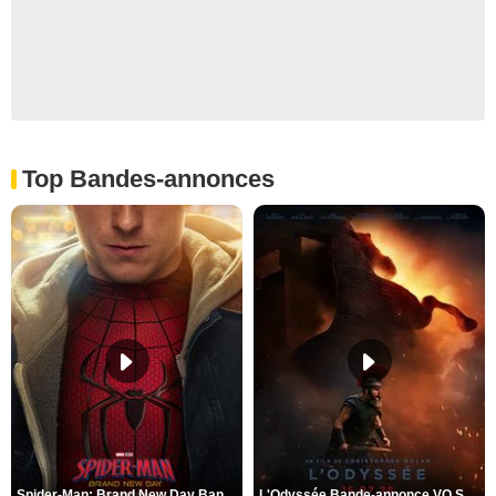
Top Bandes-annonces
Spider-Man: Brand New Day Bande-annonce VO STFR
L'Odyssée Bande-annonce VO STFR