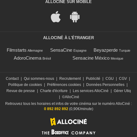
ALLOCINÉ SUR MOBILE
ALLOCINÉ À L'ÉTRANGER
Filmstarts
SensaCine
Beyazperde
Allemagne
Espagne
Turquie
AdoroCinema
Sensacine México
Brésil
Mexique
Contact
|
Qui sommes-nous
|
Recrutement
|
Publicité
|
CGU
|
CGV
|
Politique de cookies
|
Préférences cookies
|
Données Personnelles
|
Revue de presse
|
Charte d'écriture
|
Les services AlloCiné
|
Gérer Utiq
|
©AlloCiné
Retrouvez tous les horaires et infos de votre cinéma sur le numéro AlloCiné :
0 892 892 892
(0,90€/minute)