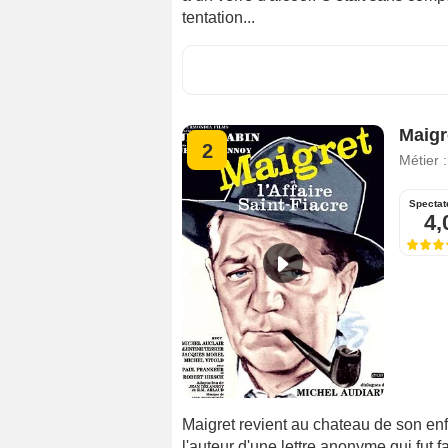
tentation...
Maigre
2
Métier 
Spectat
4,
Maigret revient au chateau de son en
l'auteur d'une lettre anonyme qui fut 