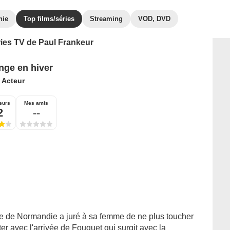
hie
Top films/séries
Streaming
VOD, DVD
ries TV de Paul Frankeur
nge en hiver
:
Acteur
eurs
Mes amis
2
--
aire de Normandie a juré à sa femme de ne plus toucher
ter avec l'arrivée de Fouquet qui surgit avec la