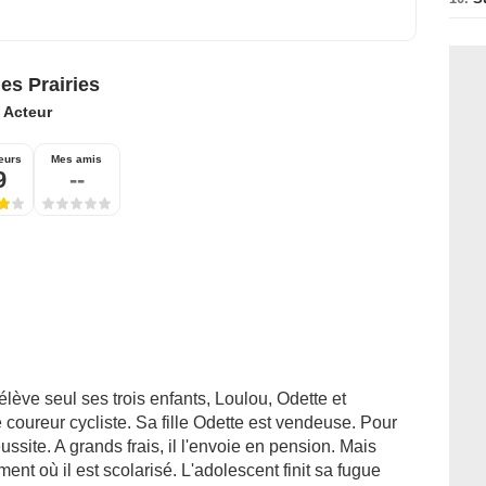
es Prairies
:
Acteur
eurs
Mes amis
9
--
lève seul ses trois enfants, Loulou, Odette et
 coureur cycliste. Sa fille Odette est vendeuse. Pour
ussite. A grands frais, il l'envoie en pension. Mais
ment où il est scolarisé. L'adolescent finit sa fugue