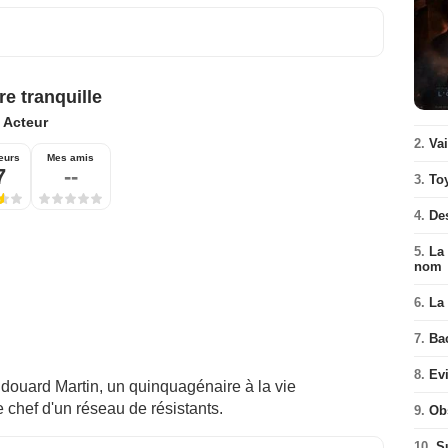
re tranquille
:
Acteur
2.
Va
eurs
Mes amis
7
--
3.
To
4.
De
5.
La 
nom
6.
La 
7.
Ba
8.
Ev
douard Martin, un quinquagénaire à la vie
 chef d'un réseau de résistants.
9.
Ob
10.
S