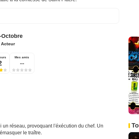
-Octobre
:
Acteur
eurs
Mes amis
2
--
To
i un réseau, provoquant l'éxécution du chef. Un
masquer le traître.