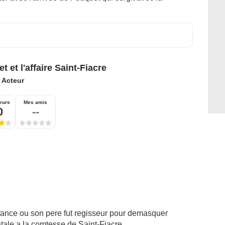
t et l'affaire Saint-Fiacre
:
Acteur
eurs
Mes amis
0
--
fance ou son pere fut regisseur pour demasquer
fatale a la comtesse de Saint-Fiacre.