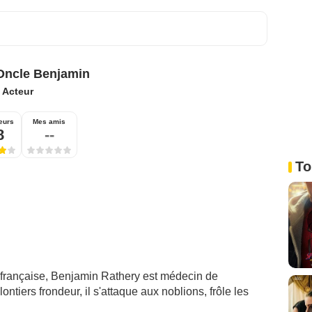
ncle Benjamin
:
Acteur
eurs
Mes amis
8
--
To
 française, Benjamin Rathery est médecin de
tiers frondeur, il s'attaque aux noblions, frôle les