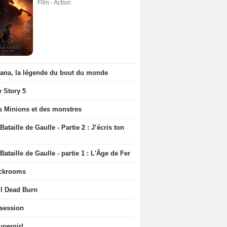
Film - Action
iana, la légende du bout du monde
y Story 5
s Minions et des monstres
Bataille de Gaulle - Partie 2 : J’écris ton
Bataille de Gaulle - partie 1 : L'Âge de Fer
ckrooms
il Dead Burn
session
upergirl