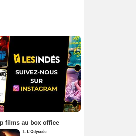
p films au box office
1.
L'Odyssée