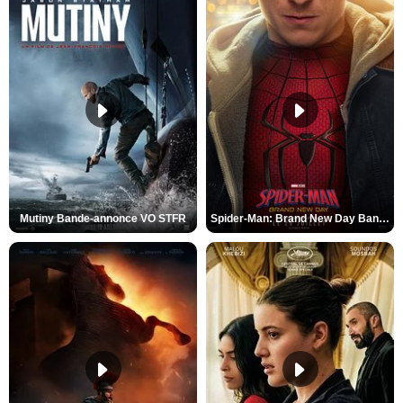
Mutiny Bande-annonce VO STFR
Spider-Man: Brand New Day Bande-annonce VO STFR