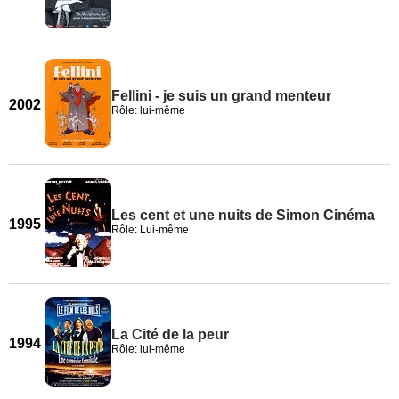
Fellini - je suis un grand menteur
2002
Rôle: lui-même
Les cent et une nuits de Simon Cinéma
1995
Rôle: Lui-même
La Cité de la peur
1994
Rôle: lui-même