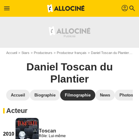
profil
menu
search
Accueil
Stars
Producteurs
Producteur français
Daniel Toscan du Plantier
Fil
Daniel Toscan du
Plantier
Accueil
Biographie
Filmographie
News
Photos
Acteur
Toscan
2010
Rôle: Lui-même