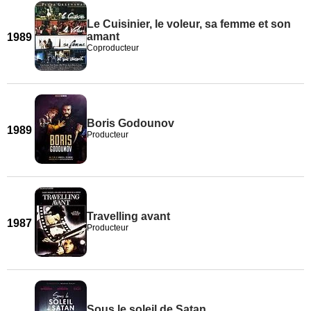
Le Cuisinier, le voleur, sa femme et son
amant
1989
Coproducteur
Boris Godounov
1989
Producteur
Travelling avant
1987
Producteur
Sous le soleil de Satan