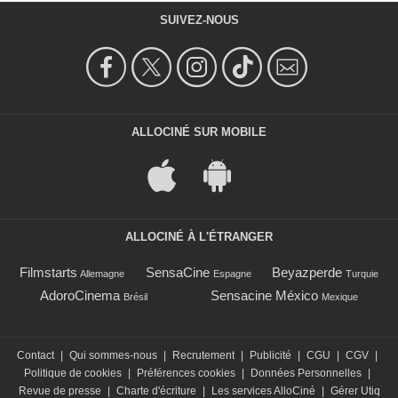
SUIVEZ-NOUS
ALLOCINÉ SUR MOBILE
ALLOCINÉ À L'ÉTRANGER
Filmstarts
SensaCine
Beyazperde
Allemagne
Espagne
Turquie
AdoroCinema
Sensacine México
Brésil
Mexique
Contact
|
Qui sommes-nous
|
Recrutement
|
Publicité
|
CGU
|
CGV
|
Politique de cookies
|
Préférences cookies
|
Données Personnelles
|
Revue de presse
|
Charte d'écriture
|
Les services AlloCiné
|
Gérer Utiq