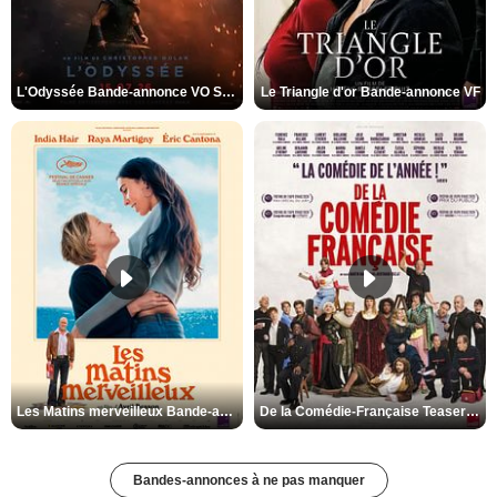
L'Odyssée Bande-annonce VO STFR
Le Triangle d'or Bande-annonce VF
Les Matins merveilleux Bande-annonce VF
De la Comédie-Française Teaser VF
Bandes-annonces à ne pas manquer