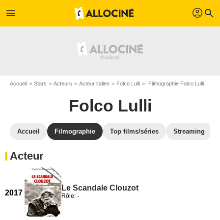
profil
menu
search
Accueil
Stars
Acteurs
Acteur italien
Folco Lulli
Filmographie Folco Lulli
Folco Lulli
Accueil
Filmographie
Top films/séries
Streaming
Acteur
Le Scandale Clouzot
2017
Rôle: -