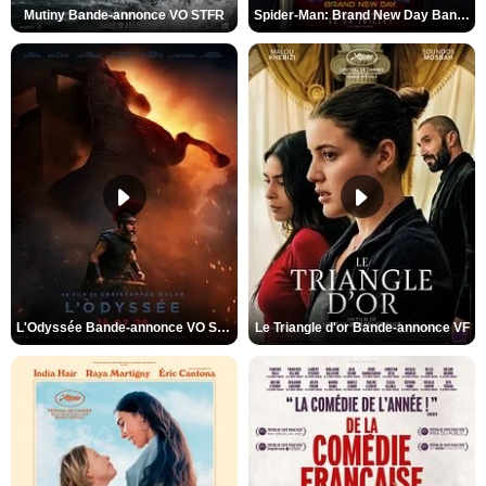
Mutiny Bande-annonce VO STFR
Spider-Man: Brand New Day Bande-annonce VO STFR
L'Odyssée Bande-annonce VO STFR
Le Triangle d'or Bande-annonce VF