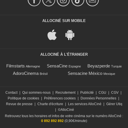
ALLOCINÉ SUR MOBILE
ALLOCINÉ À L'ÉTRANGER
Filmstarts
SensaCine
Beyazperde
Allemagne
Espagne
Turquie
AdoroCinema
Sensacine México
Brésil
Mexique
Contact
|
Qui sommes-nous
|
Recrutement
|
Publicité
|
CGU
|
CGV
|
Politique de cookies
|
Préférences cookies
|
Données Personnelles
|
Revue de presse
|
Charte d'écriture
|
Les services AlloCiné
|
Gérer Utiq
|
©AlloCiné
Retrouvez tous les horaires et infos de votre cinéma sur le numéro AlloCiné :
0 892 892 892
(0,90€/minute)