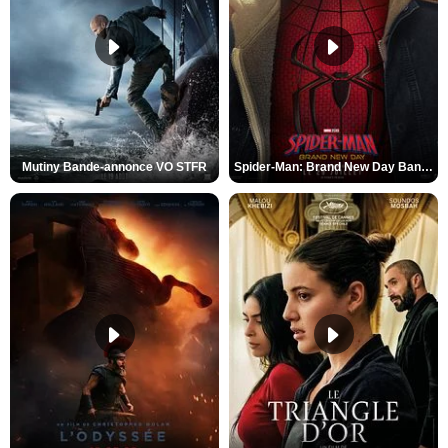
Mutiny Bande-annonce VO STFR
Spider-Man: Brand New Day Bande-annonce VO STFR