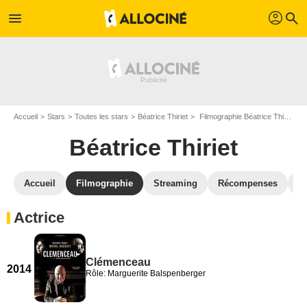
profil
menu
search
Accueil
Stars
Toutes les stars
Béatrice Thiriet
Filmographie Béatrice Thiriet
Béatrice Thiriet
Accueil
Filmographie
Streaming
Récompenses
V
Actrice
Clémenceau
2014
Rôle: Marguerite Balspenberger