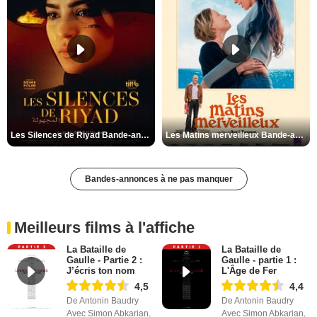
Les Silences de Riyad Bande-annonce VO STFR
Les Matins merveilleux Bande-annonce VF
Bandes-annonces à ne pas manquer
Meilleurs films à l'affiche
La Bataille de
La Bataille de
Gaulle - Partie 2 :
Gaulle - partie 1 :
J’écris ton nom
L'Âge de Fer
4,5
4,4
De Antonin Baudry
De Antonin Baudry
Avec Simon Abkarian,
Avec Simon Abkarian,