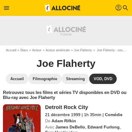
profil
menu
search
Accueil
Stars
Acteur
Acteur américain
Joe Flaherty
Joe Flaherty : ses Blu-Ray, DVD, VOD, SVOD
Joe Flaherty
Accueil
Filmographie
Streaming
VOD, DVD
Retrouvez tous les films et séries TV disponibles en DVD ou
Blu-ray avec Joe Flaherty
Detroit Rock City
21 décembre 1999
|
1h 35min
|
Comédie
De
Adam Rifkin
Avec
James DeBello
,
Edward Furlong
,