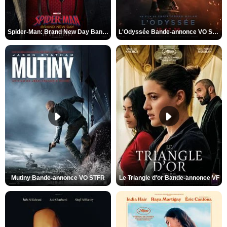
Spider-Man: Brand New Day Bande-annonce VO STFR
L'Odyssée Bande-annonce VO STFR
Mutiny Bande-annonce VO STFR
Le Triangle d'or Bande-annonce VF