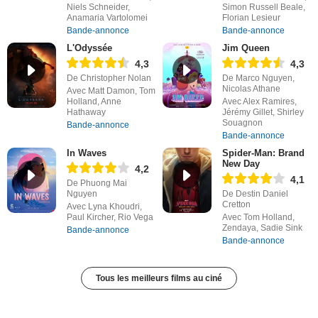
Niels Schneider,
Simon Russell Beale,
Anamaria Vartolomei
Florian Lesieur
Bande-annonce
Bande-annonce
L'Odyssée
Jim Queen
4,3
4,3
De Christopher Nolan
De Marco Nguyen,
Nicolas Athane
Avec Matt Damon, Tom
Holland, Anne
Avec Alex Ramires,
Hathaway
Jérémy Gillet, Shirley
Souagnon
Bande-annonce
Bande-annonce
In Waves
Spider-Man: Brand
New Day
4,2
4,1
De Phuong Mai
Nguyen
De Destin Daniel
Cretton
Avec Lyna Khoudri,
Paul Kircher, Rio Vega
Avec Tom Holland,
Zendaya, Sadie Sink
Bande-annonce
Bande-annonce
Tous les meilleurs films au ciné