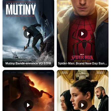
Mutiny Bande-annonce VO STFR
Spider-Man: Brand New Day Bande-annonce VO STFR