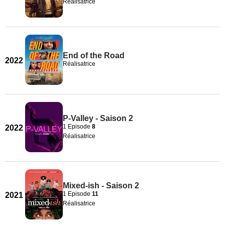
Réalisatrice
End of the Road
2022
Réalisatrice
P-Valley - Saison 2
1 Episode
8
2022
Réalisatrice
Mixed-ish - Saison 2
1 Episode
11
2021
Réalisatrice