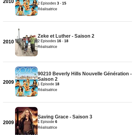
2010
2 Episodes
3
-
15
Réalisatrice
Zeke et Luther - Saison 2
2 Episodes
16
-
18
2010
Réalisatrice
90210 Beverly Hills Nouvelle Génération -
Saison 2
2009
1 Episode
18
Réalisatrice
Saving Grace - Saison 3
1 Episode
6
2009
Réalisatrice