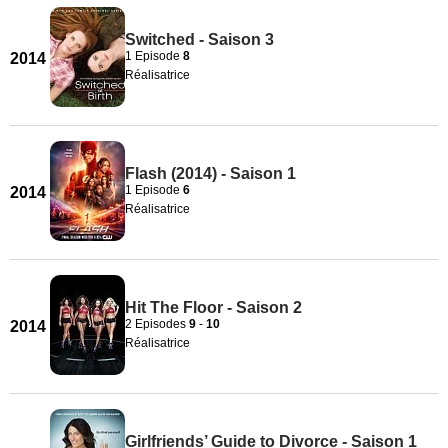
Switched - Saison 3
1 Episode
8
2014
Réalisatrice
Flash (2014) - Saison 1
1 Episode
6
2014
Réalisatrice
Hit The Floor - Saison 2
2 Episodes
9
-
10
2014
Réalisatrice
Girlfriends’ Guide to Divorce - Saison 1