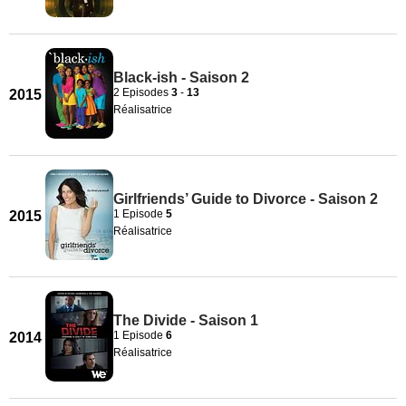
Black-ish - Saison 2
2 Episodes
3
-
13
2015
Réalisatrice
Girlfriends’ Guide to Divorce - Saison 2
1 Episode
5
2015
Réalisatrice
The Divide - Saison 1
1 Episode
6
2014
Réalisatrice