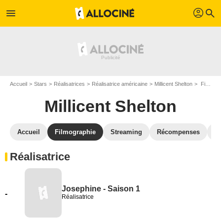
profil
menu
search
Accueil
Stars
Réalisatrices
Réalisatrice américaine
Millicent Shelton
Filmographie Millicent Shelton
Millicent Shelton
Accueil
Filmographie
Streaming
Récompenses
V
Réalisatrice
Josephine - Saison 1
-
Réalisatrice