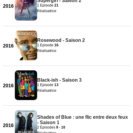
Supergirl - Saison 2
1 Episode
21
2016
Réalisatrice
Rosewood - Saison 2
1 Episode
16
2016
Réalisatrice
Black-ish - Saison 3
1 Episode
13
2016
Réalisatrice
Shades of Blue : une flic entre deux feux
- Saison 1
2016
2 Episodes
9
-
10
Réalisatrice