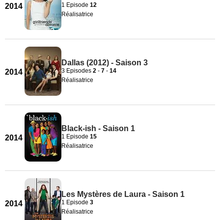
1 Episode
12
2014
Réalisatrice
Dallas (2012) - Saison 3
3 Episodes
2
-
7
-
14
2014
Réalisatrice
Black-ish - Saison 1
1 Episode
15
2014
Réalisatrice
Les Mystères de Laura - Saison 1
1 Episode
3
2014
Réalisatrice