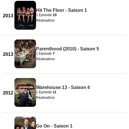
Hit The Floor - Saison 1
1 Episode
10
2013
Réalisatrice
Parenthood (2010) - Saison 5
1 Episode
7
2013
Réalisatrice
Warehouse 13 - Saison 4
1 Episode
11
2012
Réalisatrice
Go On - Saison 1