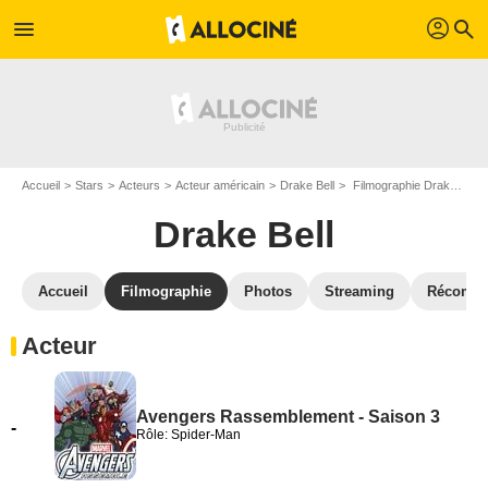
profil
menu
search
Accueil
Stars
Acteurs
Acteur américain
Drake Bell
Filmographie Drake Bell
Drake Bell
Accueil
Filmographie
Photos
Streaming
Récompe
Acteur
Avengers Rassemblement - Saison 3
-
Rôle: Spider-Man