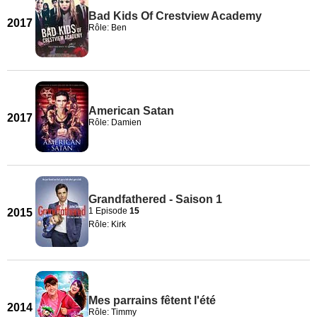
Bad Kids Of Crestview Academy
2017
Rôle: Ben
American Satan
2017
Rôle: Damien
Grandfathered - Saison 1
1 Episode
15
2015
Rôle: Kirk
Mes parrains fêtent l'été
2014
Rôle: Timmy