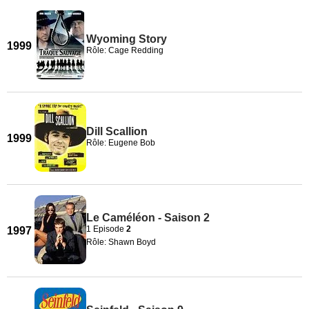
Wyoming Story
1999
Rôle: Cage Redding
Dill Scallion
1999
Rôle: Eugene Bob
Le Caméléon - Saison 2
1 Episode
2
1997
Rôle: Shawn Boyd