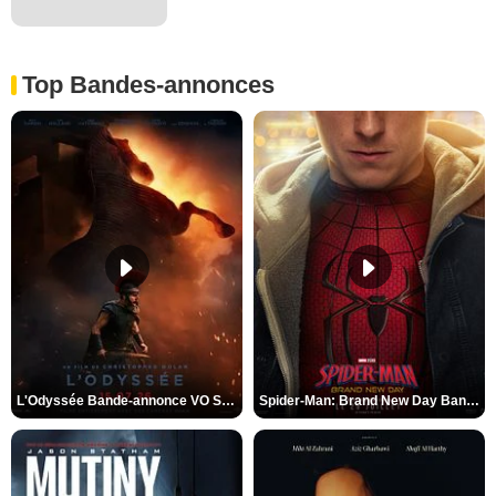
Top Bandes-annonces
L'Odyssée Bande-annonce VO STFR
Spider-Man: Brand New Day Bande-annonce VO STFR