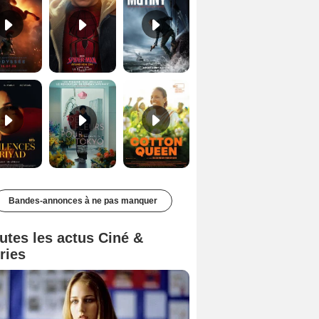
Les Silences de Riyad Bande-annonce VO STFR
Des Fleurs pour Tokyo Bande-annonce VO STFR
Cotton Queen Bande-annonce VO STFR
Bandes-annonces à ne pas manquer
utes les actus Ciné &
ries