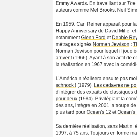
Emmy Awards. En travaillant sur
The 
auteurs comme
Mel Brooks
,
Neil Sim
En 1959, Carl Reiner apparaît pour la
Happy Anniversary
de
David Miller
e
notamment
Glenn Ford
et
Debbie Re
métrages signés
Norman Jewison
:
Th
Norman Jewison
pour lequel il joue
arrivent
(1966). Ayant à son actif de 
la réalisation en 1967 avec la coméd
L'Américain réalisera ensuite pas m
schnock !
(1979),
Les cadavres ne por
d'intégrer des extraits de classiques d
pour deux
(1984). Privilégiant la coméd
des ans, intègre en 2001 la troupe de
plus tard pour
Ocean's 12
et
Ocean's 
Sa dernière réalisation, sans Martin, é
1997, à 75 ans. Toujours en forme mal