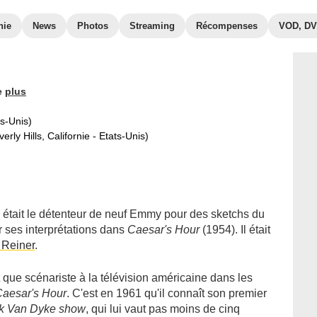
hie
News
Photos
Streaming
Récompenses
VOD, D
e
plus
s-Unis)
erly Hills, Californie - Etats-Unis)
 était le détenteur de neuf Emmy pour des sketchs du
r ses interprétations dans
Caesar's Hour
(1954). Il était
 Reiner
.
 que scénariste à la télévision américaine dans les
aesar's Hour
. C'est en 1961 qu'il connaît son premier
k Van Dyke show
, qui lui vaut pas moins de cinq