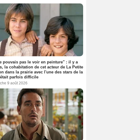
e pouvais pas le voir en peinture" : il y a
s, la cohabitation de cet acteur de La Petite
n dans la prairie avec l'une des stars de la
était parfois difficile
che 9 août 2026
Brad Pitt
George Clooney
Eddie Jemison
3 films
3 films
3 films