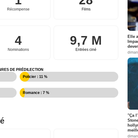
1
28
Récompense
Films
4
9,7 M
Elle 
Impac
deven
Nominations
Entrées ciné
diman
RES DE PRÉDILECTION
Policier : 11 %
Romance : 7 %
"Ça l
né
Stone
holly
meill
diman