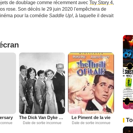
rojets de doublage comme récemment avec
Toy Story 4
,
ros rose. Son décès le 29 juin 2020 l'empêchera de
 cinéma pour la comédie
Saddle Up!
, à laquelle il devait
'écran
ersary
The Dick Van Dyke Show
Le Piment de la vie
To
inconnue
Date de sortie inconnue
Date de sortie inconnue