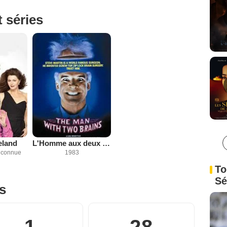
t séries
eland
L'Homme aux deux cerveaux
inconnue
1983
To
Sé
es