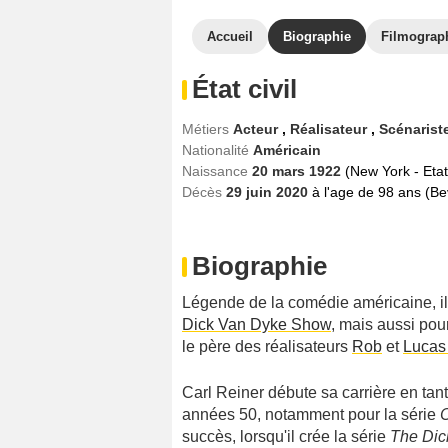
Accueil
Biographie
Filmograp
État civil
Métiers
Acteur
,
Réalisateur
,
Scénarist
Nationalité
Américain
Naissance
20 mars 1922
(New York - Etat
Décès
29 juin 2020
à l'age de 98 ans (Bev
Biographie
Légende de la comédie américaine, il
Dick Van Dyke Show
, mais aussi pou
le père des réalisateurs
Rob
et
Lucas
Carl Reiner débute sa carrière en tant
années 50, notamment pour la série
C
succès, lorsqu'il crée la série
The Dic