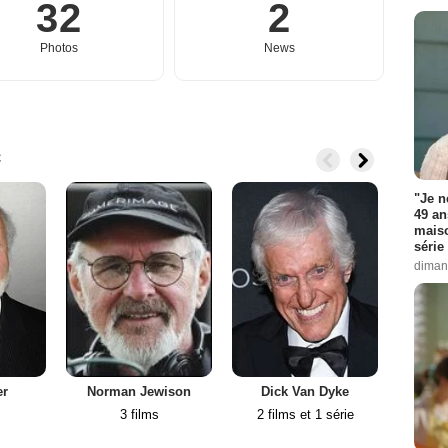
32
2
Photos
News
c
"Je n
49 an
maiso
série 
diman
er
Norman Jewison
Dick Van Dyke
3 films
2 films et 1 série