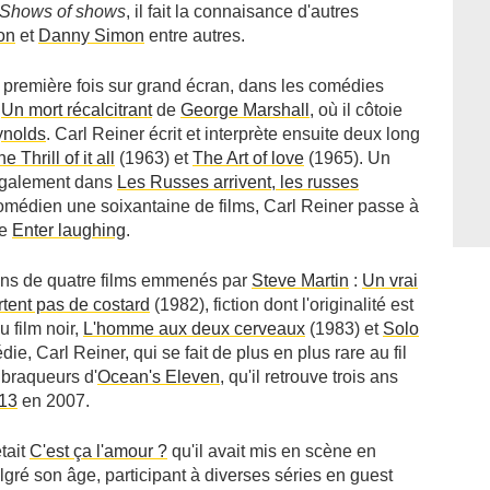
Shows of shows
, il fait la connaisance d'autres
on
et
Danny Simon
entre autres.
 première fois sur grand écran, dans les comédies
t
Un mort récalcitrant
de
George Marshall
, où il côtoie
ynolds
. Carl Reiner écrit et interprète ensuite deux long
e Thrill of it all
(1963) et
The Art of love
(1965). Un
 également dans
Les Russes arrivent, les russes
comédien une soixantaine de films, Carl Reiner passe à
ie
Enter laughing
.
oins de quatre films emmenés par
Steve Martin
:
Un vrai
tent pas de costard
(1982), fiction dont l'originalité est
u film noir,
L'homme aux deux cerveaux
(1983) et
Solo
ie, Carl Reiner, qui se fait de plus en plus rare au fil
 braqueurs d'
Ocean's Eleven
, qu'il retrouve trois ans
13
en 2007.
tait
C'est ça l'amour ?
qu'il avait mis en scène en
gré son âge, participant à diverses séries en guest