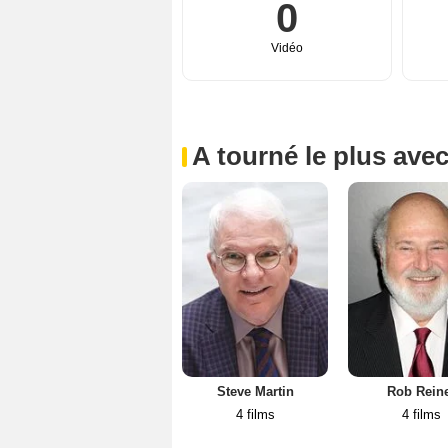
0
Vidéo
A tourné le plus ave
Steve Martin
Rob Rein
4 films
4 films