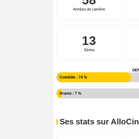
58
Années de carrière
13
Séries
GEN
Comédie : 74 %
Drame : 7 %
Ses stats sur AlloCi