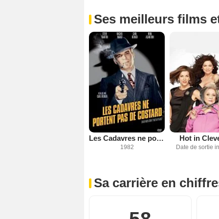
Ses meilleurs films e
Les Cadavres ne portent pas de costard
Hot in Clev
1982
Date de sortie 
Sa carrière en chiffr