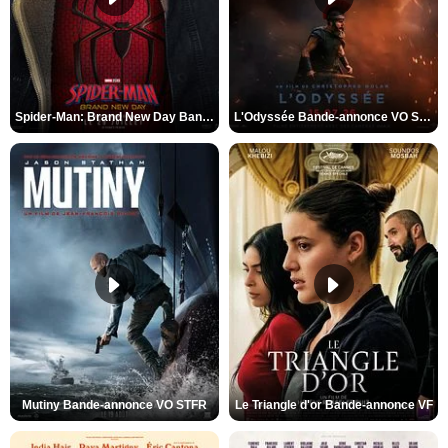
Spider-Man: Brand New Day Bande-annonce VO STFR
L'Odyssée Bande-annonce VO STFR
Mutiny Bande-annonce VO STFR
Le Triangle d'or Bande-annonce VF