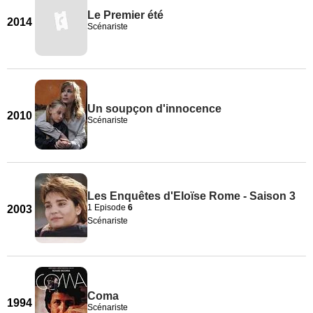
Le Premier été
2014
Scénariste
Un soupçon d'innocence
2010
Scénariste
Les Enquêtes d'Eloïse Rome - Saison 3
1 Episode
6
2003
Scénariste
Coma
1994
Scénariste