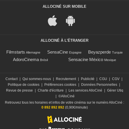
ALLOCINÉ SUR MOBILE
ALLOCINÉ À L'ÉTRANGER
Filmstarts
SensaCine
Beyazperde
Allemagne
Espagne
Turquie
AdoroCinema
Sensacine México
Brésil
Mexique
Contact
|
Qui sommes-nous
|
Recrutement
|
Publicité
|
CGU
|
CGV
|
Politique de cookies
|
Préférences cookies
|
Données Personnelles
|
Revue de presse
|
Charte d'écriture
|
Les services AlloCiné
|
Gérer Utiq
|
©AlloCiné
Retrouvez tous les horaires et infos de votre cinéma sur le numéro AlloCiné :
0 892 892 892
(0,90€/minute)