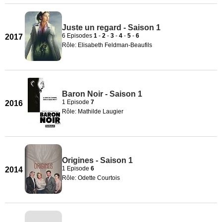
Juste un regard - Saison 1
6 Episodes
1
-
2
-
3
-
4
-
5
-
6
2017
Rôle: Elisabeth Feldman-Beaufils
Baron Noir - Saison 1
1 Episode
7
2016
Rôle: Mathilde Laugier
Origines - Saison 1
1 Episode
6
2014
Rôle: Odette Courtois