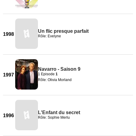
Un flic presque parfait
1998
Rôle: Evelyne
Navarro - Saison 9
1 Episode
1
1997
Rôle: Olivia Morland
L'Enfant du secret
1996
Rôle: Sophie Merlu