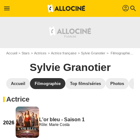
profil
menu
search
Accueil
Stars
Actrices
Actrice française
Sylvie Granotier
Filmographie Sylvie Granotier
Sylvie Granotier
Accueil
Filmographie
Top films/séries
Photos
St
Actrice
L'or bleu - Saison 1
2026
Rôle: Marie Costa