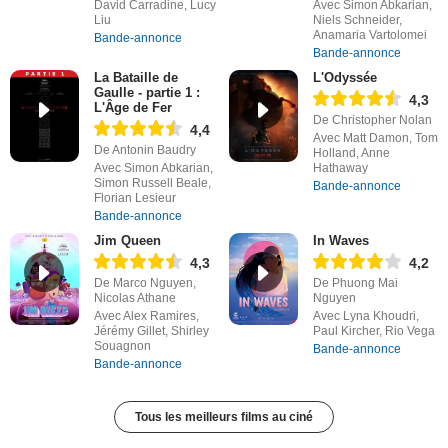
David Carradine, Lucy
Avec Simon Abkarian,
Liu
Niels Schneider,
Anamaria Vartolomei
Bande-annonce
Bande-annonce
La Bataille de
L'Odyssée
Gaulle - partie 1 :
4,3
L'Âge de Fer
De Christopher Nolan
4,4
Avec Matt Damon, Tom
De Antonin Baudry
Holland, Anne
Avec Simon Abkarian,
Hathaway
Simon Russell Beale,
Bande-annonce
Florian Lesieur
Bande-annonce
Jim Queen
In Waves
4,3
4,2
De Marco Nguyen,
De Phuong Mai
Nicolas Athane
Nguyen
Avec Alex Ramires,
Avec Lyna Khoudri,
Jérémy Gillet, Shirley
Paul Kircher, Rio Vega
Souagnon
Bande-annonce
Bande-annonce
Tous les meilleurs films au ciné