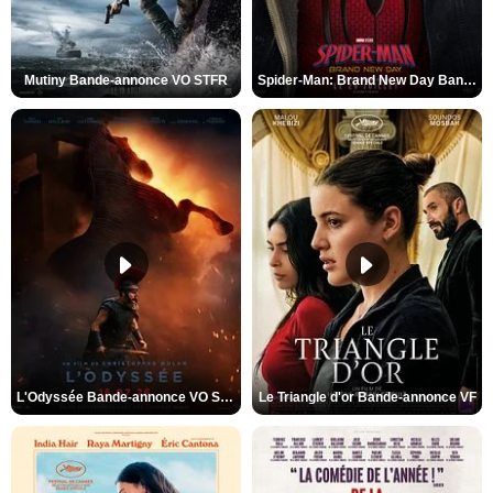
Mutiny Bande-annonce VO STFR
Spider-Man: Brand New Day Bande-annonce VO STFR
L'Odyssée Bande-annonce VO STFR
Le Triangle d'or Bande-annonce VF