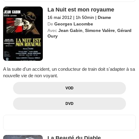
La Nuit est mon royaume
16 mai 2012
|
1h 50min
|
Drame
De
Georges Lacombe
Avec
Jean Gabin
,
Simone Valère
,
Gérard
Oury
A la suite d'un accident, un conducteur de train doit s'adapter à sa
nouvelle vie de non voyant.
VOD
DVD
La Beauté du Diable