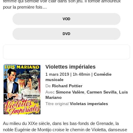
femme qui semble voir clair dans son jeu. Il tombe amoureux
pour la première fois…
VOD
DVD
Violettes impériales
1 mars 2019
|
1h 48min
|
Comédie
musicale
De
Richard Pottier
Avec
Simone Valère
,
Carmen Sevilla
,
Luis
Mariano
Titre original
Violetas imperiales
Au milieu du XIXe siècle, dans les bas-fonds de Grenade, la
noble Eugénie de Montijo croise le chemin de Violetta, danseuse