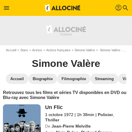
profil
menu
search
Accueil
Stars
Actrice
Actrice française
Simone Valère
Simone Valère : ses Blu-Ray, DVD, VOD, SVOD
Simone Valère
Accueil
Biographie
Filmographie
Streaming
Vidé
Retrouvez tous les films et séries TV disponibles en DVD ou
Blu-ray avec Simone Valère
Un Flic
1 octobre 1972
|
1h 38min
|
Policier
,
Thriller
De
Jean-Pierre Melville