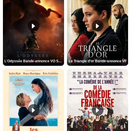
L'Odyssée Bande-annonce VO STFR
Le Triangle d'or Bande-annonce VF