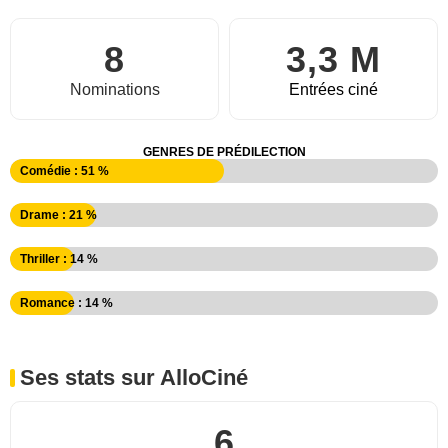
8
3,3 M
Nominations
Entrées ciné
GENRES DE PRÉDILECTION
Comédie : 51 %
Drame : 21 %
Thriller : 14 %
Romance : 14 %
Ses stats sur AlloCiné
6