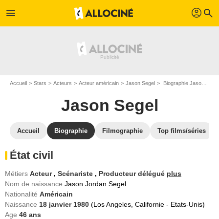
profil
menu
search
Accueil
Stars
Acteurs
Acteur américain
Jason Segel
Biographie Jason Segel
Jason Segel
Accueil
Biographie
Filmographie
Top films/séries
État civil
Métiers
Acteur
,
Scénariste
,
Producteur délégué
plus
Nom de naissance
Jason Jordan Segel
Nationalité
Américain
Naissance
18 janvier 1980
(Los Angeles, Californie - Etats-Unis)
Age
46
ans