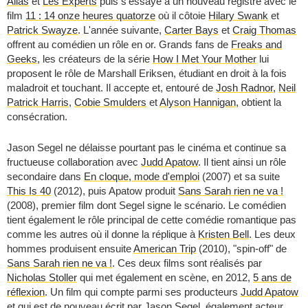
Alias
et
Les Experts
puis s'essaye à un nouveau registre avec le
film
11 : 14 onze heures quatorze
où il côtoie
Hilary Swank
et
Patrick Swayze
. L'année suivante,
Carter Bays
et
Craig Thomas
offrent au comédien un rôle en or. Grands fans de
Freaks and
Geeks
, les créateurs de la série
How I Met Your Mother
lui
proposent le rôle de Marshall Eriksen, étudiant en droit à la fois
maladroit et touchant. Il accepte et, entouré de
Josh Radnor
,
Neil
Patrick Harris
,
Cobie Smulders
et
Alyson Hannigan
, obtient la
consécration.
Jason Segel ne délaisse pourtant pas le cinéma et continue sa
fructueuse collaboration avec
Judd Apatow
. Il tient ainsi un rôle
secondaire dans
En cloque, mode d'emploi
(2007) et sa suite
This Is 40
(2012), puis Apatow produit
Sans Sarah rien ne va !
(2008), premier film dont Segel signe le scénario. Le comédien
tient également le rôle principal de cette comédie romantique pas
comme les autres où il donne la réplique à
Kristen Bell
. Les deux
hommes produisent ensuite
American Trip
(2010), "spin-off" de
Sans Sarah rien ne va !
. Ces deux films sont réalisés par
Nicholas Stoller
qui met également en scène, en 2012,
5 ans de
réflexion
. Un film qui compte parmi ses producteurs
Judd Apatow
et qui est de nouveau écrit par Jason Segel, également acteur