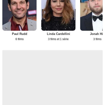
Paul Rudd
Linda Cardellini
Jonah Hill
6 films
3 films et 1 série
3 films