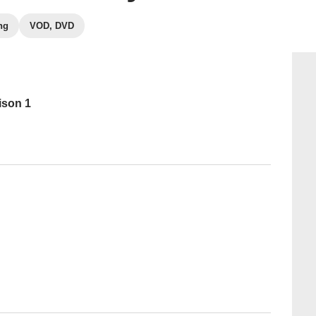
ng
VOD, DVD
ison 1