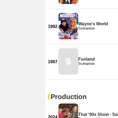
Wayne's World
1992
Scénariste
Funland
1987
Scénariste
Production
That '90s Show - Sa
2024