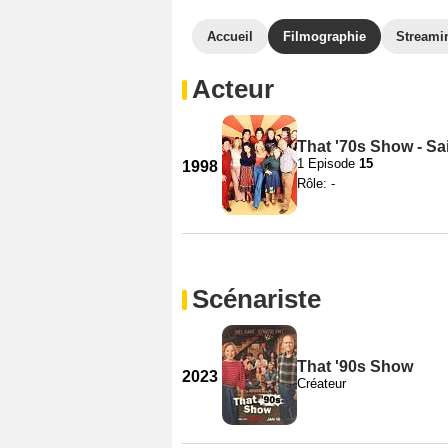
Accueil
Filmographie
Streami
Acteur
That '70s Show - Sa
1 Episode
15
1998
Rôle: -
Scénariste
That '90s Show
2023
Créateur