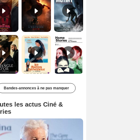
Le Triangle d'or Bande-annonce VF
Les Matins merveilleux Bande-annonce VF
Home stories Bande-annonce VO STFR
Bandes-annonces à ne pas manquer
utes les actus Ciné &
ries