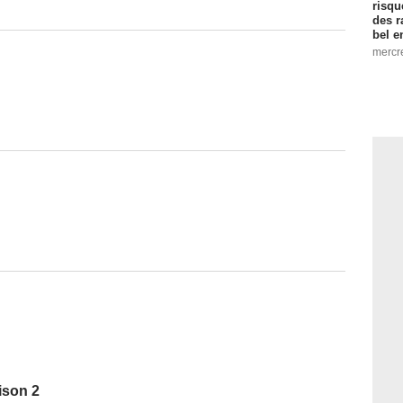
risqu
des r
bel 
mercr
ison 2