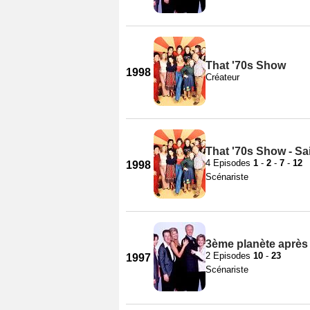
That '70s Show
1998
Créateur
That '70s Show - Sa
4 Episodes
1
-
2
-
7
-
12
1998
Scénariste
3ème planète après l
2 Episodes
10
-
23
1997
Scénariste