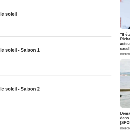
e soleil
"Il é
Richa
acteu
excel
e soleil - Saison 1
mercr
e soleil - Saison 2
Demai
dans 
[SPO
mercr