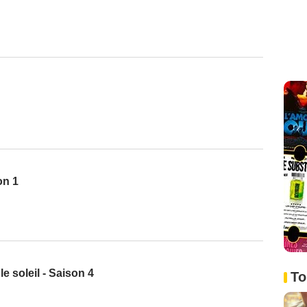
on 1
e soleil - Saison 4
To