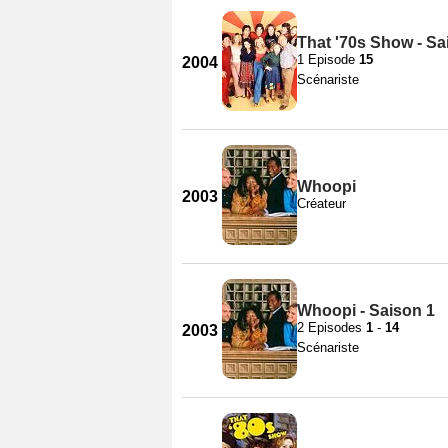
That '70s Show - Sa
1 Episode
15
2004
Scénariste
Whoopi
2003
Créateur
Whoopi - Saison 1
2 Episodes
1
-
14
2003
Scénariste