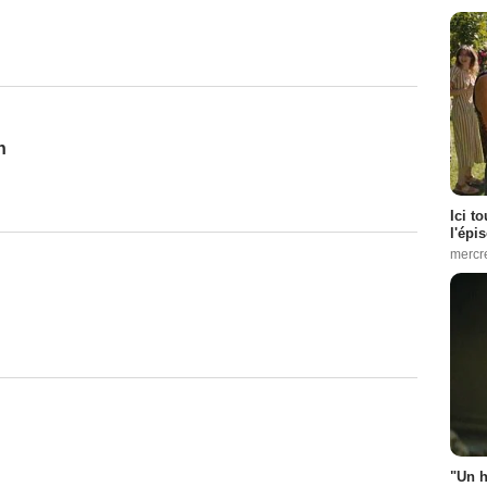
n
Ici t
l'épi
mercr
"Un h