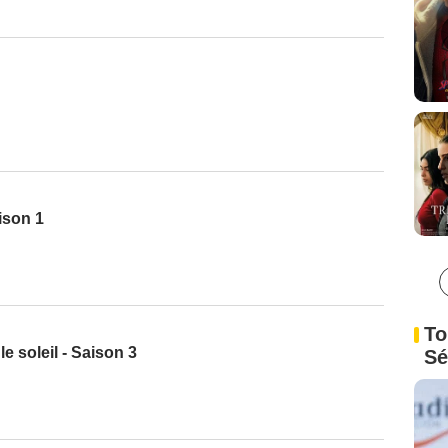
ison 1
To
e soleil - Saison 3
Sé