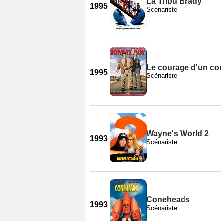
La Tribu Brady
1995
Scénariste
Le courage d'un co
1995
Scénariste
Wayne's World 2
1993
Scénariste
Coneheads
1993
Scénariste