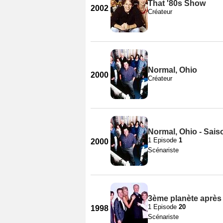
That '80s Show
2002
Créateur
Normal, Ohio
2000
Créateur
Normal, Ohio - Sais
1 Episode
1
2000
Scénariste
3ème planète après l
1 Episode
20
1998
Scénariste