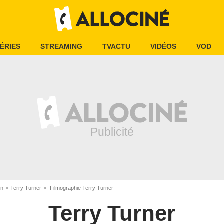
ÉRIES
STREAMING
TVACTU
VIDÉOS
VOD
in
Terry Turner
Filmographie Terry Turner
Terry Turner