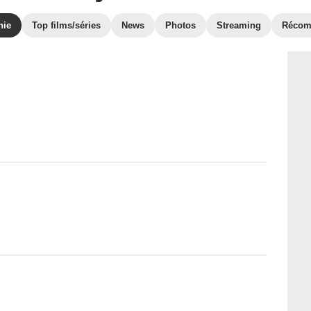
hie
Top films/séries
News
Photos
Streaming
Récom