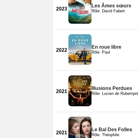
Les Âmes sœurs
2023
Rôle: David Fabert
En roue libre
2022
Rôle: Paul
Illusions Perdues
2021
Rôle: Lucien de Rubempr
Le Bal Des Folles
2021
Rôle: Théophile