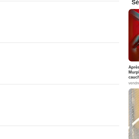
Sé
Après
Murp
cauc
vendr