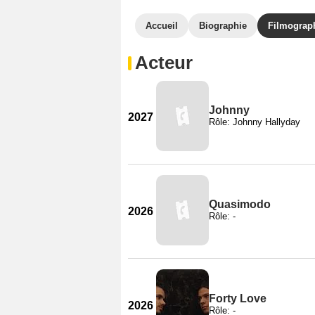
Accueil
Biographie
Filmograp
Acteur
Johnny
2027
Rôle: Johnny Hallyday
Quasimodo
2026
Rôle: -
Forty Love
2026
Rôle: -