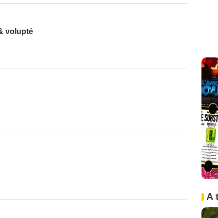
& volupté
A 