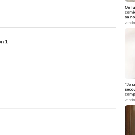
On lu
comiq
sa no
vendr
on 1
"Je c
secou
compo
vendr