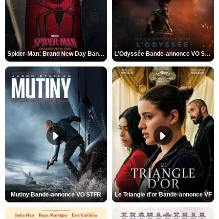
Spider-Man: Brand New Day Bande-annonce VO STFR
L'Odyssée Bande-annonce VO STFR
Mutiny Bande-annonce VO STFR
Le Triangle d'or Bande-annonce VF