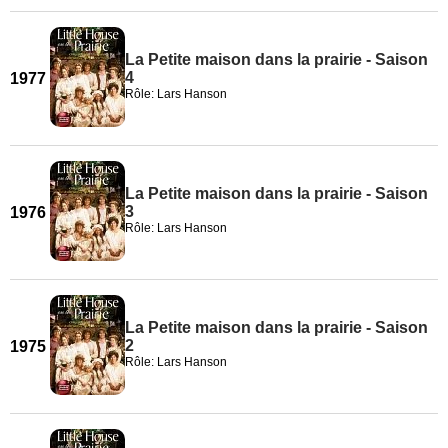
La Petite maison dans la prairie - Saison
4
1977
Rôle: Lars Hanson
La Petite maison dans la prairie - Saison
3
1976
Rôle: Lars Hanson
La Petite maison dans la prairie - Saison
2
1975
Rôle: Lars Hanson