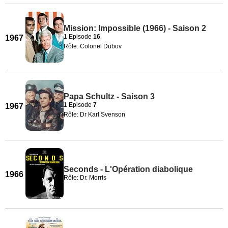
Mission: Impossible (1966) - Saison 2
1 Episode
16
1967
Rôle: Colonel Dubov
Papa Schultz - Saison 3
1 Episode
7
1967
Rôle: Dr Karl Svenson
Seconds - L'Opération diabolique
1966
Rôle: Dr. Morris