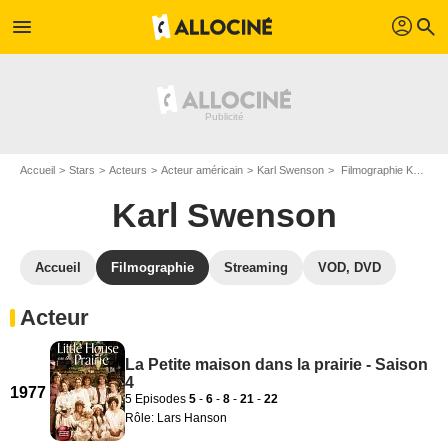
profil
menu
search
Accueil
Stars
Acteurs
Acteur américain
Karl Swenson
Filmographie Karl Swenson
Karl Swenson
Accueil
Filmographie
Streaming
VOD, DVD
Acteur
La Petite maison dans la prairie - Saison
4
1977
5 Episodes
5
-
6
-
8
-
21
-
22
Rôle: Lars Hanson