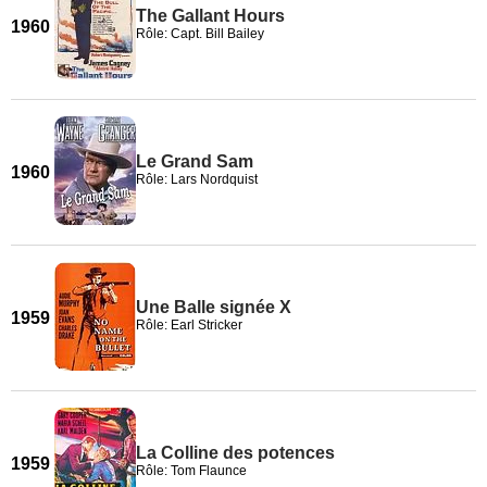
The Gallant Hours
1960
Rôle: Capt. Bill Bailey
Le Grand Sam
1960
Rôle: Lars Nordquist
Une Balle signée X
1959
Rôle: Earl Stricker
La Colline des potences
1959
Rôle: Tom Flaunce