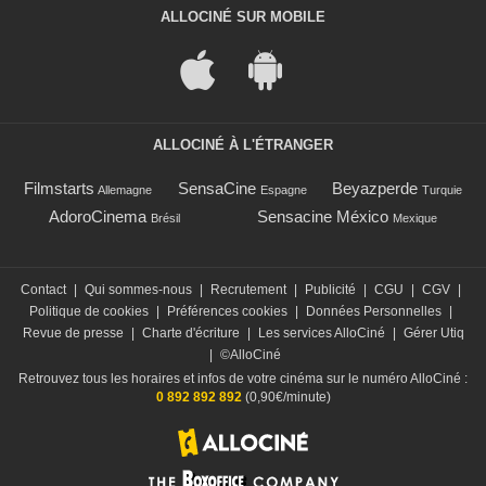
ALLOCINÉ SUR MOBILE
ALLOCINÉ À L'ÉTRANGER
Filmstarts
SensaCine
Beyazperde
Allemagne
Espagne
Turquie
AdoroCinema
Sensacine México
Brésil
Mexique
Contact
|
Qui sommes-nous
|
Recrutement
|
Publicité
|
CGU
|
CGV
|
Politique de cookies
|
Préférences cookies
|
Données Personnelles
|
Revue de presse
|
Charte d'écriture
|
Les services AlloCiné
|
Gérer Utiq
|
©AlloCiné
Retrouvez tous les horaires et infos de votre cinéma sur le numéro AlloCiné :
0 892 892 892
(0,90€/minute)