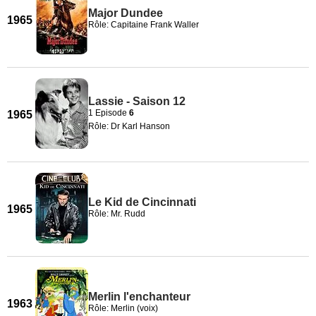
Major Dundee
1965
Rôle: Capitaine Frank Waller
Lassie - Saison 12
1 Episode
6
1965
Rôle: Dr Karl Hanson
Le Kid de Cincinnati
1965
Rôle: Mr. Rudd
Merlin l'enchanteur
1963
Rôle: Merlin (voix)