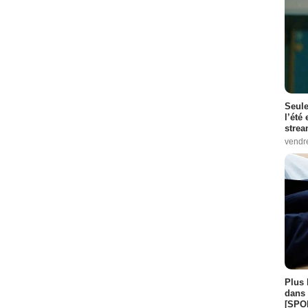
Seule
l’été
stre
vendr
Plus 
dans 
[SPO