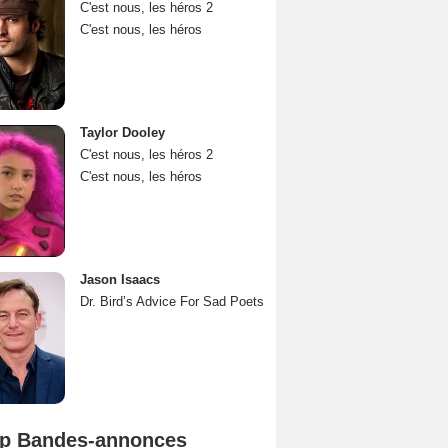
C'est nous, les héros 2
C'est nous, les héros
Taylor Dooley
C'est nous, les héros 2
C'est nous, les héros
Jason Isaacs
Dr. Bird’s Advice For Sad Poets
p Bandes-annonces
Mutiny Bande-annonce VO STFR
Spider-Man: Brand New Day Bande-annonce VO STFR
L'Odyssée Bande-annonce VO STFR