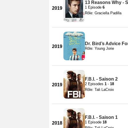
13 Reasons Why - S
1 Episode
6
2019
Rôle: Graciella Padilla
Dr. Bird’s Advice F
2019
Rôle: Young Jorie
F.B.I. - Saison 2
2 Episodes
1
-
18
2019
Rôle: Tali LaCroix
F.B.I. - Saison 1
1 Episode
18
2018
Rôle: Tali LaCroix