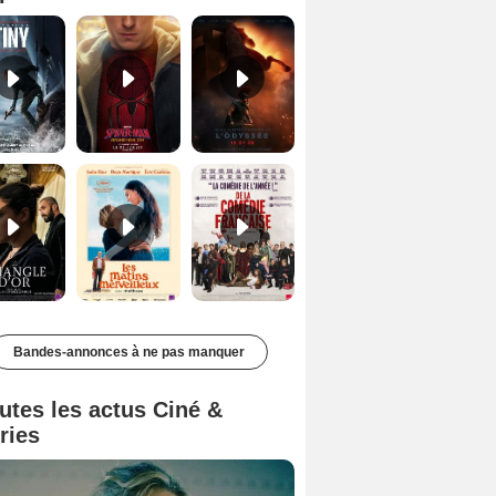
Le Triangle d'or Bande-annonce VF
Les Matins merveilleux Bande-annonce VF
De la Comédie-Française Teaser VF
Bandes-annonces à ne pas manquer
utes les actus Ciné &
ries