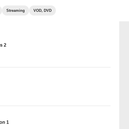
Streaming
VOD, DVD
s 2
son 1