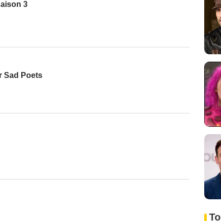
aison 3
or Sad Poets
To