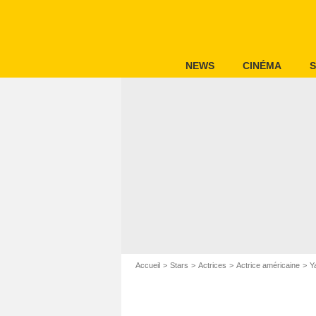
NEWS
CINÉMA
S
Accueil
Stars
Actrices
Actrice américaine
Y