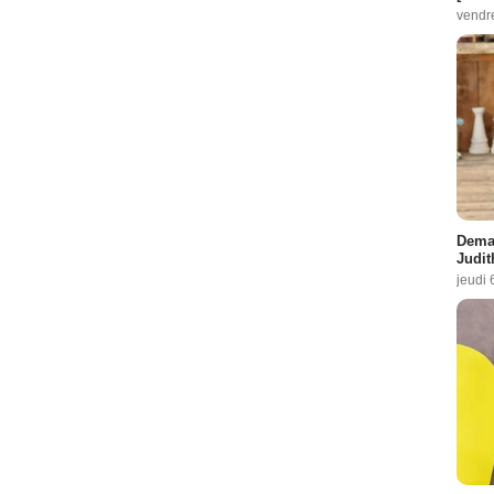
vendr
Demai
Judit
jeudi 