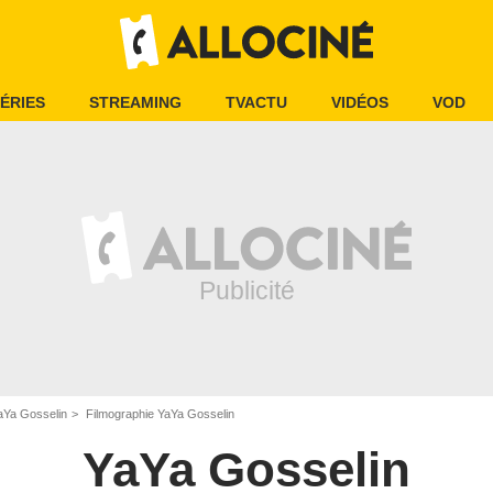
ÉRIES
STREAMING
TVACTU
VIDÉOS
VOD
aYa Gosselin
Filmographie YaYa Gosselin
YaYa Gosselin