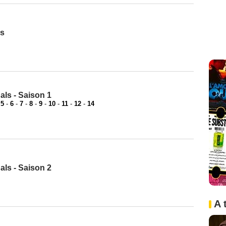
os
ls - Saison 1
-
5
-
6
-
7
-
8
-
9
-
10
-
11
-
12
-
14
ls - Saison 2
A 