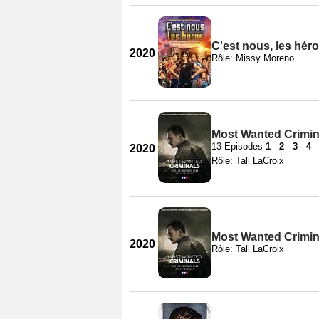
C'est nous, les hér
2020
Rôle: Missy Moreno
Most Wanted Crimina
13 Episodes
1
-
2
-
3
-
4
2020
Rôle: Tali LaCroix
Most Wanted Crimina
2020
Rôle: Tali LaCroix