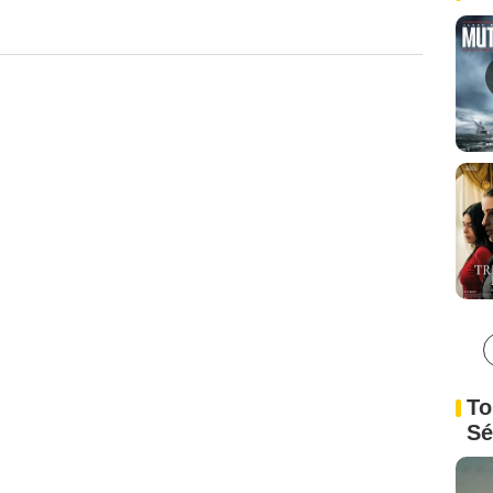
To
Sé