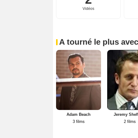
Vidéos
A tourné le plus ave
Adam Beach
Jeremy Sheff
3 films
2 films