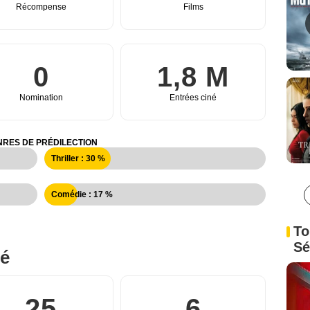
Récompense
Films
0
1,8 M
Nomination
Entrées ciné
RES DE PRÉDILECTION
Thriller : 30 %
Comédie : 17 %
To
Sé
né
25
6