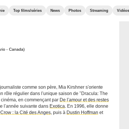
hie
Top films/séries
News
Photos
Streaming
Vidéo
ario - Canada)
journaliste comme son père, Mia Kirshner s'oriente
un rôle régulier dans l'unique saison de "Dracula: The
 le cinéma, en commençant par
De l'amour et des restes
se l'année suivante dans
Exotica
. En 1996, elle donne
Crow : la Cité des Anges
, puis à
Dustin Hoffman
et