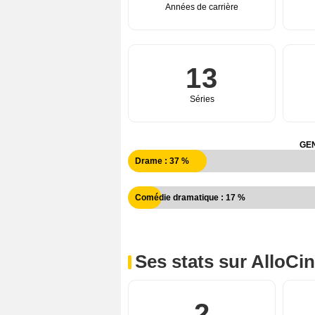
Années de carrière
13
Séries
GEN
Drame : 37 %
Comédie dramatique : 17 %
Ses stats sur AlloCi
2