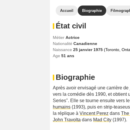
Accueil
Biographie
Filmograp
État civil
Métier
Actrice
Nationalité
Canadienne
Naissance
25 janvier 1975
(Toronto, Ont
Age
51
ans
Biographie
Après avoir envisagé une carrière de 
vers la comédie dès 1990, et obtient 
Series". Elle se tourne ensuite vers
humains
(1993), puis en strip-teaseu
la réplique à
Vincent Perez
dans
The 
John Travolta
dans
Mad City
(1997).