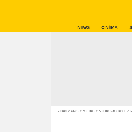
NEWS
CINÉMA
S
Accueil
Stars
Actrices
Actrice canadienne
M