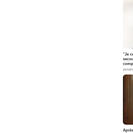
"Je c
secou
compo
vendr
Après