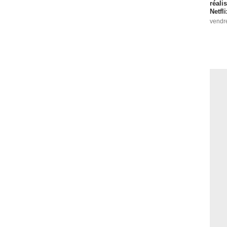
réali
Netfl
vendr