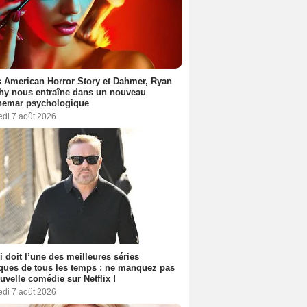
 American Horror Story et Dahmer, Ryan
hy nous entraîne dans un nouveau
hemar psychologique
edi 7 août 2026
m Greene (II)
Anne Archer
Scott Bairstow
i doit l’une des meilleures séries
ues de tous les temps : ne manquez pas
2 séries
2 films
1 film et 1 série
uvelle comédie sur Netflix !
edi 7 août 2026