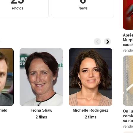
Photos
News
Après
c
Murp
cauc
vendr
ield
Fiona Shaw
Michelle Rodriguez
Graha
On lu
comiq
2 films
2 films
sa no
vendr