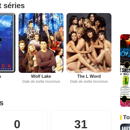
t séries
a
Wolf Lake
The L Word
Date de sortie inconnue
Date de sortie inconnue
es
To
0
31