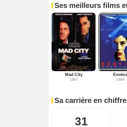
Ses meilleurs films e
Mad City
Exotic
1997
1994
Sa carrière en chiffr
31