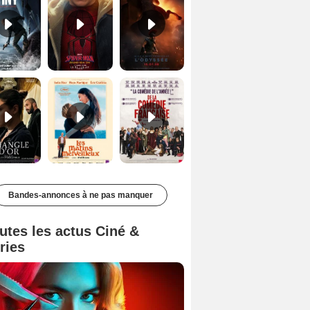
Le Triangle d'or Bande-annonce VF
Les Matins merveilleux Bande-annonce VF
De la Comédie-Française Teaser VF
Bandes-annonces à ne pas manquer
utes les actus Ciné &
ries