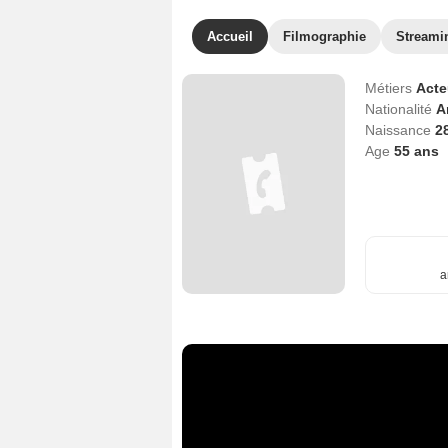
Accueil
Filmographie
Streami
Métiers
Act
Nationalité
A
Naissance
28
Age
55
ans
a