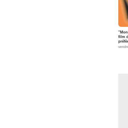
"Mon 
film 
préfè
vendr