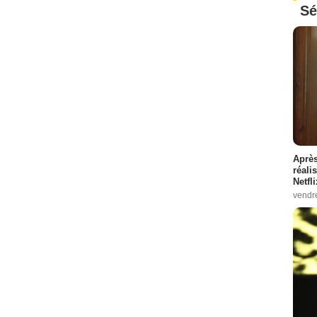
Sé
Après
réali
Netfl
vendr