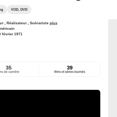
ng
VOD, DVD
eur
,
Réalisateur
,
Scénariste
plus
méricain
 février 1971
35
39
ns de carrière
films et séries tournés