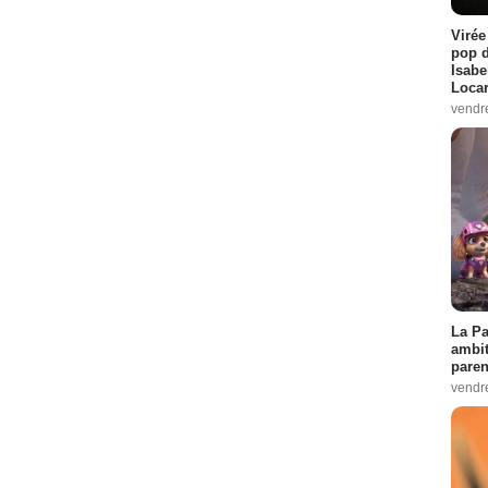
Virée
pop d
Isabe
Loca
vendr
La Pa
ambit
paren
vendr