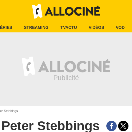
ÉRIES
STREAMING
TVACTU
VIDÉOS
VOD
er Stebbings
Peter Stebbings