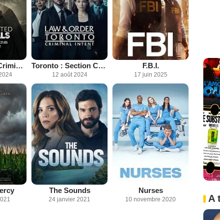
Most Wanted Criminals
Toronto : Section Criminelle
F.B.I.
2024
12 août 2024
17 juin 2025
Percy
The Sounds
Nurses
A 
2021
24 janvier 2021
10 novembre 2020