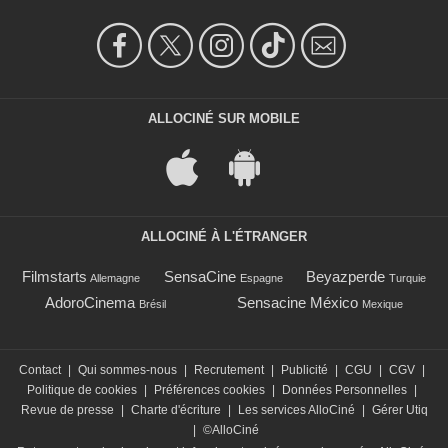
ALLOCINÉ SUR MOBILE
ALLOCINÉ À L'ÉTRANGER
Filmstarts
SensaCine
Beyazperde
Allemagne
Espagne
Turquie
AdoroCinema
Sensacine México
Brésil
Mexique
Contact
|
Qui sommes-nous
|
Recrutement
|
Publicité
|
CGU
|
CGV
|
Politique de cookies
|
Préférences cookies
|
Données Personnelles
|
Revue de presse
|
Charte d'écriture
|
Les services AlloCiné
|
Gérer Utiq
|
©AlloCiné