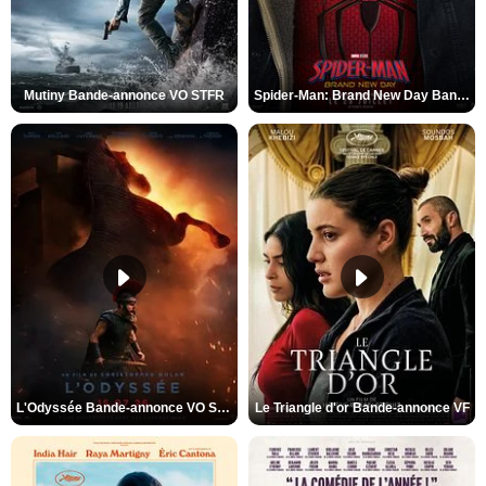
Mutiny Bande-annonce VO STFR
Spider-Man: Brand New Day Bande-annonce VO STFR
L'Odyssée Bande-annonce VO STFR
Le Triangle d'or Bande-annonce VF