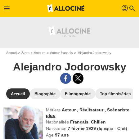
profil
menu
search
Accueil
Stars
Acteurs
Acteur français
Alejandro Jodorowsky
Alejandro Jodorowsky
Accueil
Biographie
Filmographie
Top films/séries
Métiers
Acteur
,
Réalisateur
,
Scénariste
plus
Nationalités
Français,
Chilien
Naissance
7 février 1929
(Iquique - Chili)
Age
97
ans