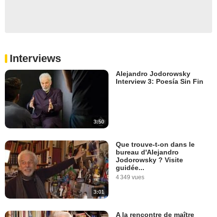
Interviews
Alejandro Jodorowsky
Interview 3: Poesía Sin Fin
3:50
Que trouve-t-on dans le
bureau d'Alejandro
Jodorowsky ? Visite
guidée...
4 349 vues
3:01
A la rencontre de maître